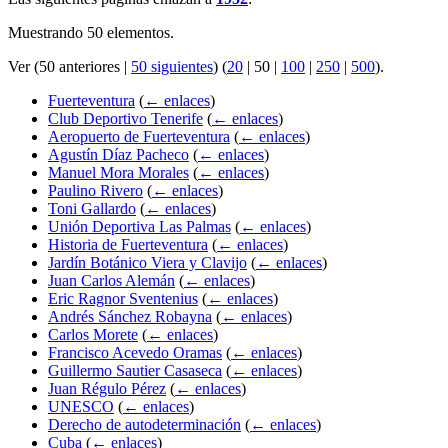
Muestrando 50 elementos.
Ver (
50 anteriores
|
50 siguientes
) (
20
|
50
|
100
|
250
|
500
).
Fuerteventura
(
← enlaces
)
Club Deportivo Tenerife
(
← enlaces
)
Aeropuerto de Fuerteventura
(
← enlaces
)
Agustín Díaz Pacheco
(
← enlaces
)
Manuel Mora Morales
(
← enlaces
)
Paulino Rivero
(
← enlaces
)
Toni Gallardo
(
← enlaces
)
Unión Deportiva Las Palmas
(
← enlaces
)
Historia de Fuerteventura
(
← enlaces
)
Jardín Botánico Viera y Clavijo
(
← enlaces
)
Juan Carlos Alemán
(
← enlaces
)
Eric Ragnor Sventenius
(
← enlaces
)
Andrés Sánchez Robayna
(
← enlaces
)
Carlos Morete
(
← enlaces
)
Francisco Acevedo Oramas
(
← enlaces
)
Guillermo Sautier Casaseca
(
← enlaces
)
Juan Régulo Pérez
(
← enlaces
)
UNESCO
(
← enlaces
)
Derecho de autodeterminación
(
← enlaces
)
Cuba
(
← enlaces
)