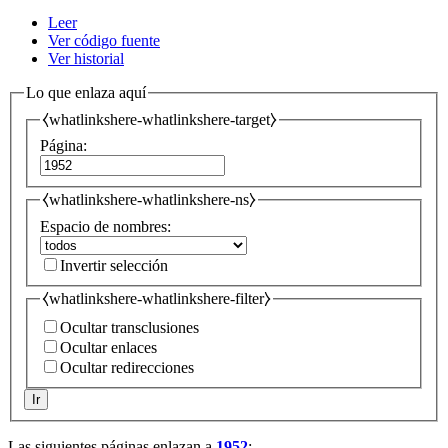
Leer
Ver código fuente
Ver historial
Lo que enlaza aquí
⧼whatlinkshere-whatlinkshere-target⧽
Página:
⧼whatlinkshere-whatlinkshere-ns⧽
Espacio de nombres:
Invertir selección
⧼whatlinkshere-whatlinkshere-filter⧽
Ocultar transclusiones
Ocultar enlaces
Ocultar redirecciones
Ir
Las siguientes páginas enlazan a
1952
: