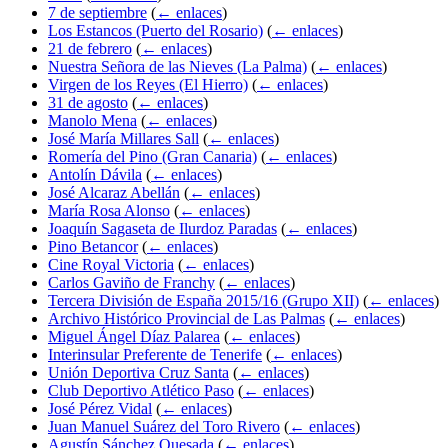
7 de septiembre
(
← enlaces
)
Los Estancos (Puerto del Rosario)
(
← enlaces
)
21 de febrero
(
← enlaces
)
Nuestra Señora de las Nieves (La Palma)
(
← enlaces
)
Virgen de los Reyes (El Hierro)
(
← enlaces
)
31 de agosto
(
← enlaces
)
Manolo Mena
(
← enlaces
)
José María Millares Sall
(
← enlaces
)
Romería del Pino (Gran Canaria)
(
← enlaces
)
Antolín Dávila
(
← enlaces
)
José Alcaraz Abellán
(
← enlaces
)
María Rosa Alonso
(
← enlaces
)
Joaquín Sagaseta de Ilurdoz Paradas
(
← enlaces
)
Pino Betancor
(
← enlaces
)
Cine Royal Victoria
(
← enlaces
)
Carlos Gaviño de Franchy
(
← enlaces
)
Tercera División de España 2015/16 (Grupo XII)
(
← enlaces
)
Archivo Histórico Provincial de Las Palmas
(
← enlaces
)
Miguel Ángel Díaz Palarea
(
← enlaces
)
Interinsular Preferente de Tenerife
(
← enlaces
)
Unión Deportiva Cruz Santa
(
← enlaces
)
Club Deportivo Atlético Paso
(
← enlaces
)
José Pérez Vidal
(
← enlaces
)
Juan Manuel Suárez del Toro Rivero
(
← enlaces
)
Agustín Sánchez Quesada
(
← enlaces
)