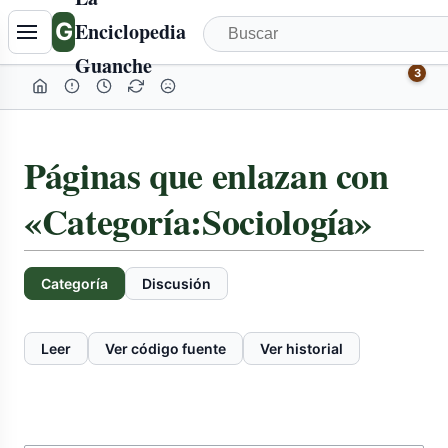
G
Enciclopedia
Guanche
3
Páginas que enlazan con
«Categoría:Sociología»
Categoría
Discusión
Leer
Ver código fuente
Ver historial