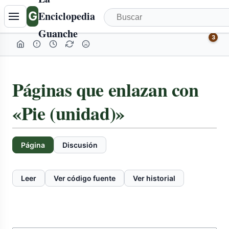
G
Enciclopedia
Guanche
3
Páginas que enlazan con
«Pie (unidad)»
Página
Discusión
Leer
Ver código fuente
Ver historial