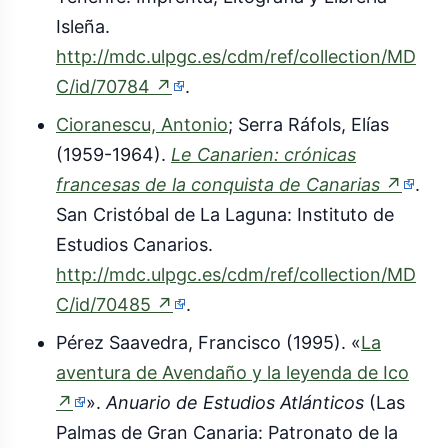
Isleña
.
http://mdc.ulpgc.es/cdm/ref/collection/MD
(enlace
C/id/70784
↗
.
externo)
Cioranescu, Antonio
; Serra Ráfols, Elías
(1959-1964).
Le Canarien: crónicas
(enla
francesas de la conquista de Canarias
↗
.
exter
San Cristóbal de La Laguna: Instituto de
Estudios Canarios
.
http://mdc.ulpgc.es/cdm/ref/collection/MD
(enlace
C/id/70485
↗
.
externo)
Pérez Saavedra, Francisco (1995). «
La
aventura de Avendaño y la leyenda de Ico
(enlace
↗
».
Anuario de Estudios Atlánticos
(Las
externo)
Palmas de Gran Canaria: Patronato de la