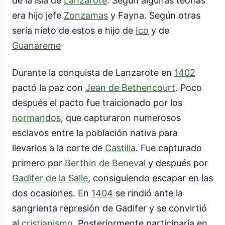
de la isla de
Lanzarote
. Según algunas teorías
era hijo jefe
Zonzamas
y Fayna. Según otras
sería nieto de estos e hijo de
Ico
y de
Guanareme
Durante la conquista de Lanzarote en
1402
pactó la paz con
Jean de Bethencourt
. Poco
después el pacto fue traicionado por los
normandos
, que capturaron numerosos
esclavos entre la población nativa para
llevarlos a la corte de
Castilla
. Fue capturado
primero por
Berthin de Beneval
y después por
Gadifer de la Salle
, consiguiendo escapar en las
dos ocasiones. En
1404
se rindió ante la
sangrienta represión de Gadifer y se convirtió
al
cristianismo
. Posteriormente participaría en