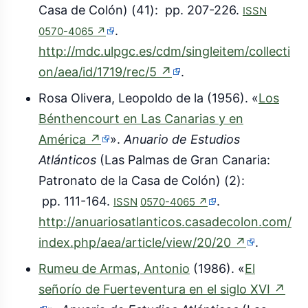
Casa de Colón) (41): pp. 207-226.
ISSN
(enlace
.
0570-4065
↗
externo)
http://mdc.ulpgc.es/cdm/singleitem/collecti
(enlace
on/aea/id/1719/rec/5
↗
.
externo)
Rosa Olivera, Leopoldo de la (1956). «
Los
Bénthencourt en Las Canarias y en
(enlace
América
↗
».
Anuario de Estudios
externo)
Atlánticos
(Las Palmas de Gran Canaria:
Patronato de la Casa de Colón) (2):
(enlace
pp. 111-164.
.
ISSN
0570-4065
↗
externo)
http://anuariosatlanticos.casadecolon.com/
(enlace
index.php/aea/article/view/20/20
↗
.
externo)
Rumeu de Armas, Antonio
(1986). «
El
señorío de Fuerteventura en el siglo XVI
↗