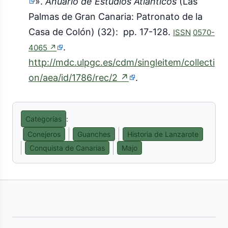
(enlace
».
Anuario de Estudios Atlánticos
(Las
externo)
Palmas de Gran Canaria: Patronato de la
Casa de Colón) (32): pp. 17-128.
ISSN
0570-
(enlace
.
4065
↗
externo)
http://mdc.ulpgc.es/cdm/singleitem/collecti
(enlace
on/aea/id/1786/rec/2
↗
.
externo)
Categorías
:
Conejeros
Guanches
Historia de Lanzarote
Conquista de Canarias
Majo