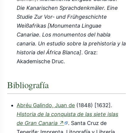
Die Kanarischen Sprachdenkmäler. Eine
Studie Zur Vor- und Frühgeschichte
Weißafrikas [Monumenta Linguae
Canariae. Los monumentos del habla
canaria. Un estudio sobre la prehistoria y la
historia del África Blanca]
. Graz:
Akademische Druc.
Bibliografía
Abréu Galindo, Juan de
(1848) [1632].
Historia de la conquista de las siete islas
(enlace
de Gran Canaria
↗
. Santa Cruz de
externo)
Tenerife: Imprenta, Litografía y Librería