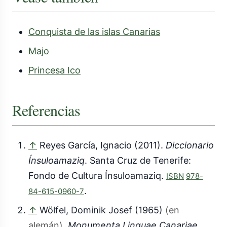
Conquista de las islas Canarias
Majo
Princesa Ico
Referencias
↑
Reyes García, Ignacio (2011).
Diccionario
Ínsuloamaziq
. Santa Cruz de Tenerife:
Fondo de Cultura Ínsuloamaziq.
ISBN
978-
.
84-615-0960-7
↑
Wölfel, Dominik Josef (1965)
(en
alemán)
.
Monumenta Linguae Canariae.