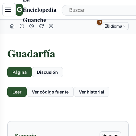
Tabla
G
Enciclopedia
de
Guanche
contenidos
3
Idioma
colapsada
Guadarfía
Página
Discusión
Leer
Ver código fuente
Ver historial
Sumario
Sumario