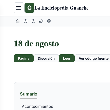
Tabla
G
La Enciclopedia Guanche
de
contenidos
expandida
18 de agosto
Página
Discusión
Leer
Ver código fuente
Sumario
Acontecimientos