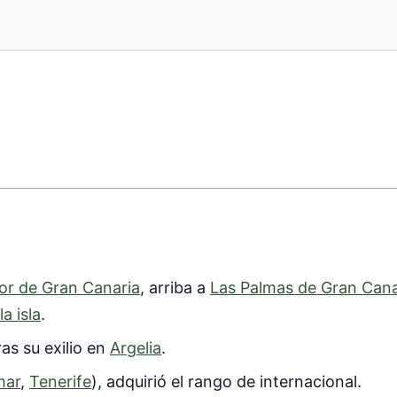
r de Gran Canaria
, arriba a
Las Palmas de Gran Cana
a isla
.
as su exilio en
Argelia
.
mar
,
Tenerife
), adquirió el rango de internacional.