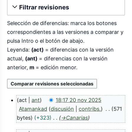
Filtrar revisiones
Selección de diferencias: marca los botones
correspondientes a las versiones a comparar y
pulsa Intro o el botón de abajo.
Leyenda:
(act)
= diferencias con la versión
actual,
(ant)
= diferencias con la versión
anterior,
m
= edición menor.
act
ant
18:17 20 nov 2025
2
Atamankad
discusión
contribs.
571
0
bytes
+323
→
Canarias
n