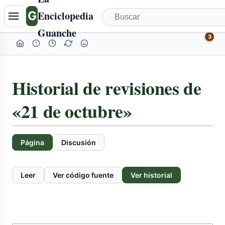
G
Enciclopedia
Guanche
3
Historial de revisiones de
«21 de octubre»
Página
Discusión
Leer
Ver código fuente
Ver historial