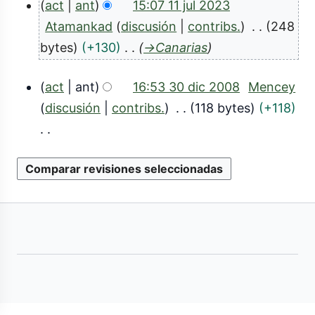
act
ant
15:07 11 jul 2023
o
1
Atamankad
discusión
contribs.
248
v
1
bytes
+130
→
Canarias
2
j
0
act
ant
16:53 30 dic 2008
Mencey
u
3
2
discusión
contribs.
118 bytes
+118
l
0
5
2
S
d
0
i
i
2
n
c
r
3
2
e
0
s
0
u
8
m