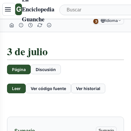
G
Enciclopedia
Guanche
Idioma
3
3 de julio
Página
Discusión
Leer
Ver código fuente
Ver historial
Sumario
Sumario