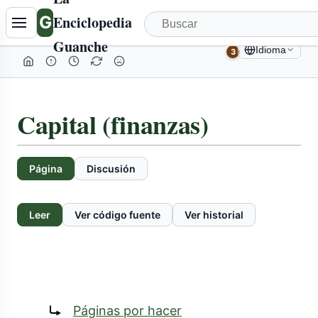
G
Enciclopedia
Guanche
Idioma
3
Capital (finanzas)
Página
Discusión
Leer
Ver código fuente
Ver historial
Redirige a:
Páginas por hacer