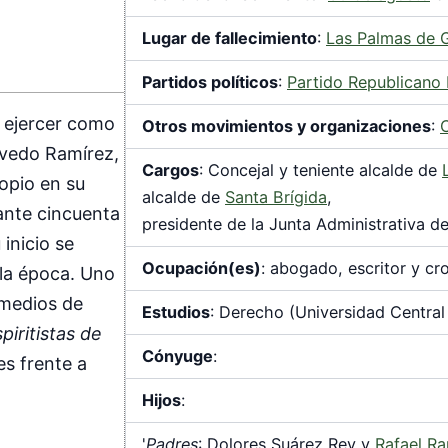
Lugar de fallecimiento
:
Las Palmas de 
Partidos políticos
:
Partido Republicano 
 ejercer como
Otros movimientos y organizaciones
:
evedo Ramírez,
Cargos
: Concejal y teniente alcalde de
opio en su
alcalde de
Santa Brígida
,
rante cincuenta
presidente de la Junta Administrativa de
inicio se
Ocupación(es)
: abogado, escritor y cr
 la época. Uno
 medios de
Estudios
: Derecho (Universidad Central
piritistas de
Cónyuge
:
es frente a
Hijos
:
'
Padres
: Dolores Suárez Rey y
Rafael Ra