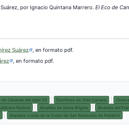
 Suárez, por Ignacio Quintana Marrero.
El Eco de Can
mírez Suárez
, en formato pdf.
árez
, en formato pdf.
s de Canarias del siglo XX
Escritores de Gran Canaria
Granca
publicano Radical
Alcaldes de Santa Brígida
Alcaldes del Fr
Grandes cruces de la Orden de San Raimundo de Peñafort