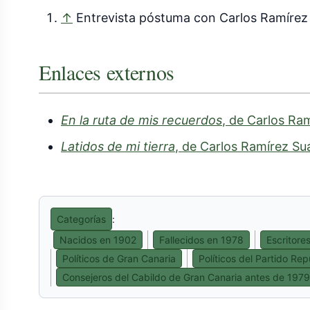
↑
Entrevista póstuma con Carlos Ramírez
Enlaces externos
En la ruta de mis recuerdos
, de Carlos Ra
Latidos de mi tierra
, de Carlos Ramírez Su
Categorías
:
Nacidos en 1902
Fallecidos en 1978
Escritore
Políticos de Gran Canaria
Políticos del Partido Re
Consejeros del Cabildo de Gran Canaria antes de 1979