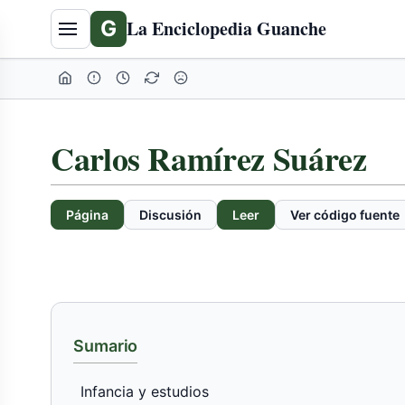
G
La Enciclopedia Guanche
Carlos Ramírez Suárez
Página
Discusión
Leer
Ver código fuente
Sumario
Infancia y estudios