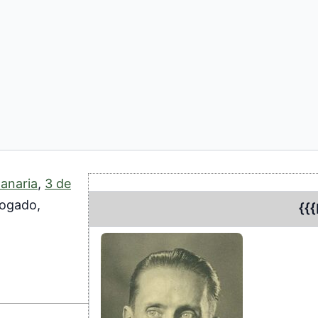
anaria
,
3 de
bogado,
{{