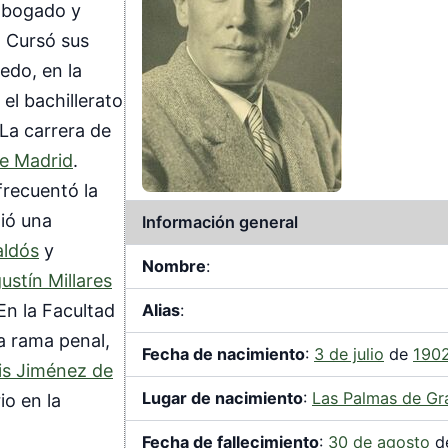
abogado y
. Cursó sus
edo, en la
 el bachillerato
La carrera de
de Madrid
.
frecuentó la
ió una
Información general
aldós
y
Nombre
:
ustín Millares
Alias
:
En la Facultad
a rama penal,
Fecha de nacimiento
:
3 de julio
de
190
is Jiménez de
Lugar de nacimiento
:
Las Palmas de Gr
io en la
Fecha de fallecimiento
:
30 de agosto
d