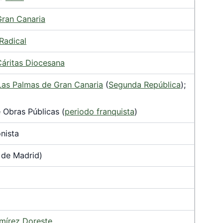
Gran Canaria
Radical
Cáritas Diocesana
Las Palmas de Gran Canaria
(
Segunda República
);
 Obras Públicas (
periodo franquista
)
onista
 de Madrid)
mírez Doreste