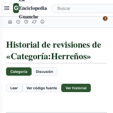
G
Enciclopedia
Guanche
3
Historial de revisiones de
«Categoría:Herreños»
Categoría
Discusión
Leer
Ver código fuente
Ver historial