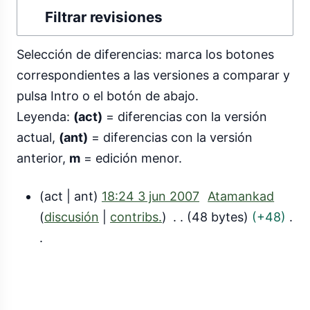
Filtrar revisiones
Selección de diferencias: marca los botones
correspondientes a las versiones a comparar y
pulsa Intro o el botón de abajo.
Leyenda:
(act)
= diferencias con la versión
actual,
(ant)
= diferencias con la versión
anterior,
m
= edición menor.
act
ant
18:24 3 jun 2007
Atamankad
3
discusión
contribs.
48 bytes
+48
j
S
u
i
n
n
2