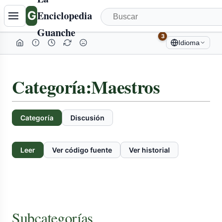
G
Enciclopedia
Guanche
3
Idioma
Categoría
:
Maestros
Categoría
Discusión
Leer
Ver código fuente
Ver historial
Subcategorías