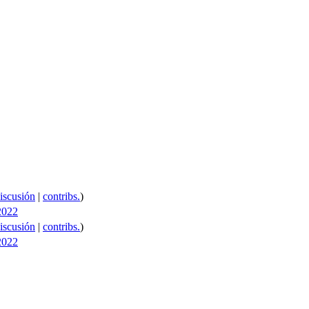
iscusión
|
contribs.
)
2022
iscusión
|
contribs.
)
2022