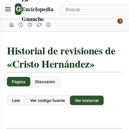
G
Enciclopedia
Guanche
3
Historial de revisiones de
«Cristo Hernández»
Página
Discusión
Leer
Ver código fuente
Ver historial