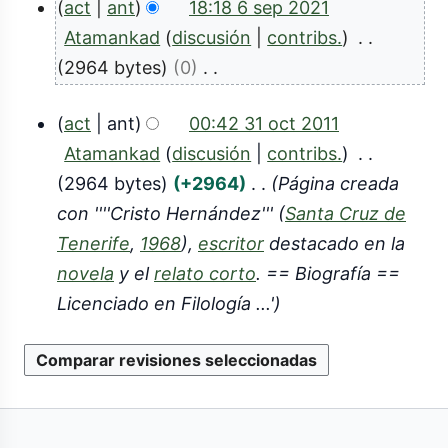
act
ant
18:18 6 sep 2021
o
6
Atamankad
discusión
contribs.
v
s
2964 bytes
0
2
S
e
0
act
ant
00:42 31 oct 2011
i
p
3
2
Atamankad
discusión
contribs.
n
2
1
2964 bytes
+2964
Página creada
r
3
0
con ''''Cristo Hernández''' (
Santa Cruz de
o
e
2
Tenerife
,
1968
),
escritor
destacado en la
s
c
1
novela
y el
relato corto
. == Biografía ==
u
t
Licenciado en Filología ...'
m
2
e
0
n
1
d
1
e