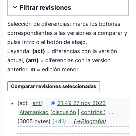
Filtrar revisiones
Selección de diferencias: marca los botones
correspondientes a las versiones a comparar y
pulsa Intro o el botón de abajo.
Leyenda:
(act)
= diferencias con la versión
actual,
(ant)
= diferencias con la versión
anterior,
m
= edición menor.
act
ant
21:49 27 nov 2023
2
Atamankad
discusión
contribs.
7
3005 bytes
+41
→
Biografía
n