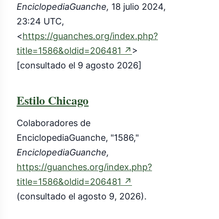
EnciclopediaGuanche,
18 julio 2024,
23:24 UTC,
<
https://guanches.org/index.php?
(enlace
title=1586&oldid=206481
↗
>
externo)
[consultado el 9 agosto 2026]
Estilo Chicago
Colaboradores de
EnciclopediaGuanche, "1586,"
EnciclopediaGuanche,
https://guanches.org/index.php?
(enlace
title=1586&oldid=206481
↗
externo)
(consultado el agosto 9, 2026).