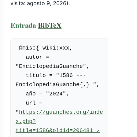
externo)
visita: agosto 9, 2026).
Entrada
BibTeX
 @misc{ wiki:xxx,

   autor = 
"EnciclopediaGuanche",

   título = "1586 --- 
EnciclopediaGuanche{,} ",

   año = "2024",

   url = 
"
https://guanches.org/inde
x.php?
title=1586&oldid=206481
 ↗