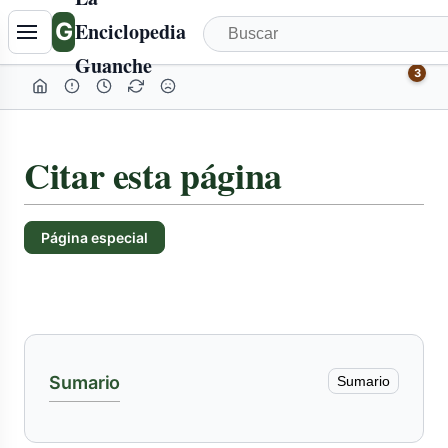
Tabla
G
Enciclopedia
de
Guanche
contenidos
3
colapsada
Citar esta página
Página especial
Sumario
Sumario