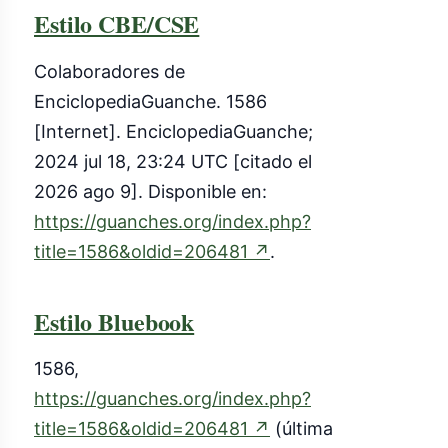
Estilo CBE/CSE
Colaboradores de
EnciclopediaGuanche. 1586
[Internet]. EnciclopediaGuanche;
2024 jul 18, 23:24 UTC [citado el
2026 ago 9]. Disponible en:
https://guanches.org/index.php?
(enlace
title=1586&oldid=206481
↗
.
externo)
Estilo Bluebook
1586,
https://guanches.org/index.php?
(enlace
title=1586&oldid=206481
↗
(última