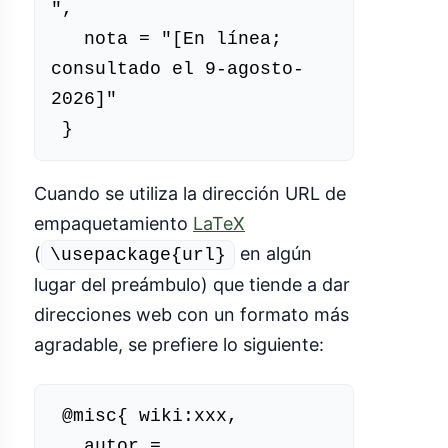
(enlace 
",

externo)
   nota = "[En línea; 
consultado el 9-agosto-
2026]"

Cuando se utiliza la dirección URL de
empaquetamiento
LaTeX
(
en algún
\usepackage{url}
lugar del preámbulo) que tiende a dar
direcciones web con un formato más
agradable, se prefiere lo siguiente:
 @misc{ wiki:xxx,

   autor = 