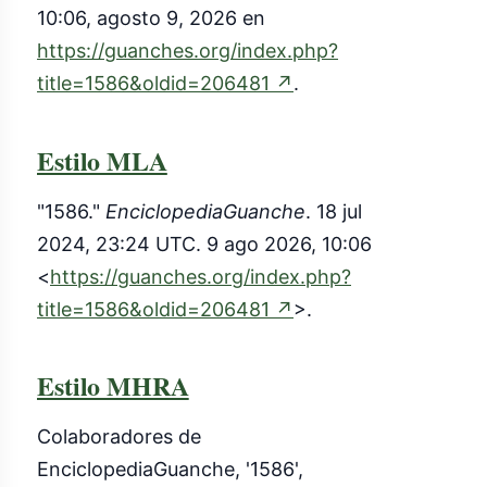
10:06, agosto 9, 2026 en
https://guanches.org/index.php?
(enlace
title=1586&oldid=206481
↗
.
externo)
Estilo MLA
"1586."
EnciclopediaGuanche
. 18 jul
2024, 23:24 UTC. 9 ago 2026, 10:06
<
https://guanches.org/index.php?
(enlace
title=1586&oldid=206481
↗
>.
externo)
Estilo MHRA
Colaboradores de
EnciclopediaGuanche, '1586',