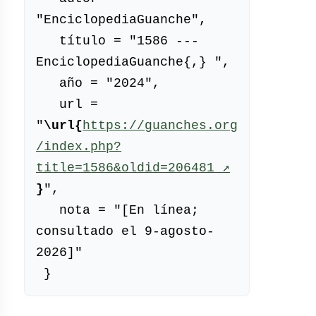
"EnciclopediaGuanche",

   título = "1586 --- 
EnciclopediaGuanche{,} ",

   año = "2024",

   url = 
"
\url{
https://guanches.org
/index.php?
title=1586&oldid=206481
 ↗
(enlace 
}
",

externo)
   nota = "[En línea; 
consultado el 9-agosto-
2026]"
