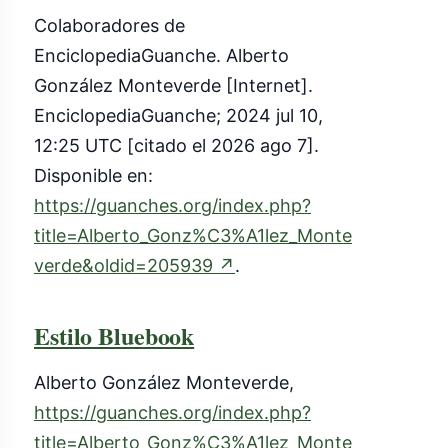
Colaboradores de
EnciclopediaGuanche. Alberto
González Monteverde [Internet].
EnciclopediaGuanche; 2024 jul 10,
12:25 UTC [citado el 2026 ago 7].
Disponible en:
https://guanches.org/index.php?
title=Alberto_Gonz%C3%A1lez_Monte
(enlace
verde&oldid=205939
↗
.
externo)
Estilo Bluebook
Alberto González Monteverde,
https://guanches.org/index.php?
title=Alberto_Gonz%C3%A1lez_Monte