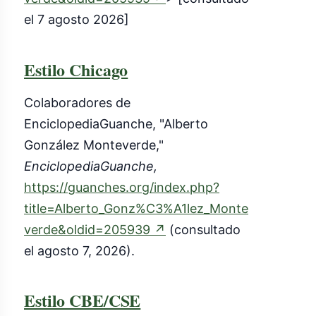
externo)
el 7 agosto 2026]
Estilo Chicago
Colaboradores de
EnciclopediaGuanche, "Alberto
González Monteverde,"
EnciclopediaGuanche,
https://guanches.org/index.php?
title=Alberto_Gonz%C3%A1lez_Monte
(enlace
verde&oldid=205939
↗
(consultado
externo)
el agosto 7, 2026).
Estilo CBE/CSE