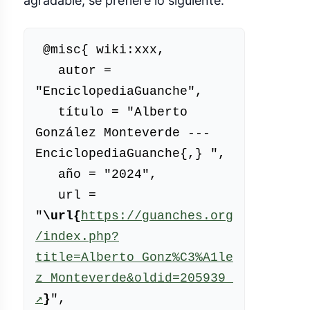
agradable, se prefiere lo siguiente:
 @misc{ wiki:xxx,

   autor = 
"EnciclopediaGuanche",

   título = "Alberto 
González Monteverde --- 
EnciclopediaGuanche{,} ",

   año = "2024",

   url = 
"
\url{
https://guanches.org
/index.php?
title=Alberto_Gonz%C3%A1le
z_Monteverde&oldid=205939
(enlace 
↗
}
",
