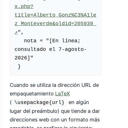
x.php?
title=Alberto_Gonz%C3%A1le
z_Monteverde&oldid=205939
(enlace 
↗
",

externo)
   nota = "[En línea; 
consultado el 7-agosto-
2026]"

Cuando se utiliza la dirección URL de
empaquetamiento
LaTeX
(
en algún
\usepackage{url}
lugar del preámbulo) que tiende a dar
direcciones web con un formato más