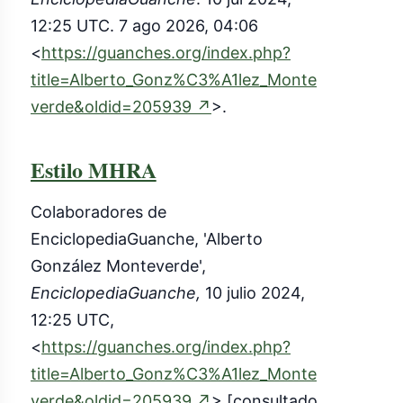
12:25 UTC. 7 ago 2026, 04:06
<
https://guanches.org/index.php?
title=Alberto_Gonz%C3%A1lez_Monte
(enlace
verde&oldid=205939
↗
>.
externo)
Estilo MHRA
Colaboradores de
EnciclopediaGuanche, 'Alberto
González Monteverde',
EnciclopediaGuanche,
10 julio 2024,
12:25 UTC,
<
https://guanches.org/index.php?
title=Alberto_Gonz%C3%A1lez_Monte
(enlace
verde&oldid=205939
↗
> [consultado