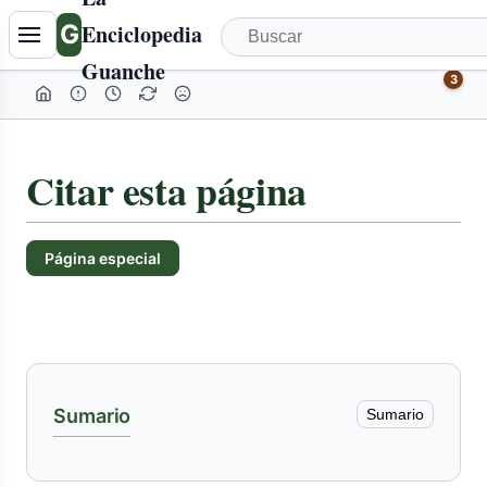
Tabla
G
Enciclopedia
de
Guanche
contenidos
3
colapsada
Citar esta página
Página especial
Sumario
Sumario