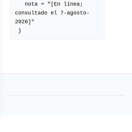
externo)
   nota = "[En línea; 
consultado el 7-agosto-
2026]"
