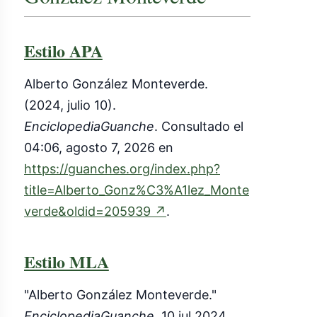
Estilo APA
Alberto González Monteverde.
(2024, julio 10).
EnciclopediaGuanche
. Consultado el
04:06, agosto 7, 2026 en
https://guanches.org/index.php?
title=Alberto_Gonz%C3%A1lez_Monte
(enlace
verde&oldid=205939
↗
.
externo)
Estilo MLA
"Alberto González Monteverde."
EnciclopediaGuanche
. 10 jul 2024,