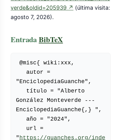
(enlace
verde&oldid=205939
↗
(última visita:
externo)
agosto 7, 2026).
Entrada
BibTeX
 @misc{ wiki:xxx,

   autor = 
"EnciclopediaGuanche",

   título = "Alberto 
González Monteverde --- 
EnciclopediaGuanche{,} ",

   año = "2024",

   url = 
"
https://guanches.org/inde