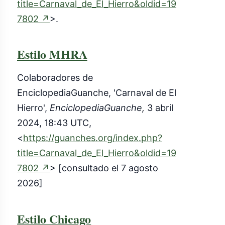
title=Carnaval_de_El_Hierro&oldid=19
(enlace
7802
↗
>.
externo)
Estilo MHRA
Colaboradores de
EnciclopediaGuanche, 'Carnaval de El
Hierro',
EnciclopediaGuanche,
3 abril
2024, 18:43 UTC,
<
https://guanches.org/index.php?
title=Carnaval_de_El_Hierro&oldid=19
(enlace
7802
↗
> [consultado el 7 agosto
externo)
2026]
Estilo Chicago