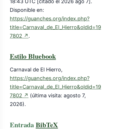
18:43 UTC [citado el 2026 ago 7].
Disponible en:
https://guanches.org/index.php?
title=Carnaval_de_El_Hierro&oldid=19
(enlace
7802
↗
.
externo)
Estilo Bluebook
Carnaval de El Hierro,
https://guanches.org/index.php?
title=Carnaval_de_El_Hierro&oldid=19
(enlace
7802
↗
(última visita: agosto 7,
externo)
2026).
Entrada
BibTeX