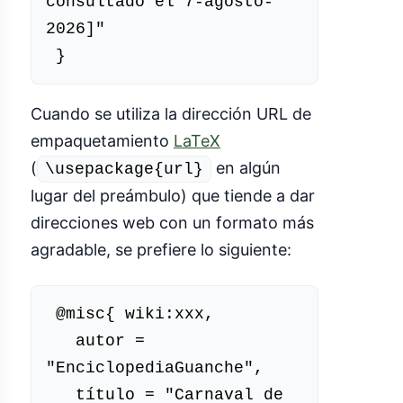
consultado el 7-agosto-
2026]"

Cuando se utiliza la dirección URL de
empaquetamiento
LaTeX
(
en algún
\usepackage{url}
lugar del preámbulo) que tiende a dar
direcciones web con un formato más
agradable, se prefiere lo siguiente:
 @misc{ wiki:xxx,

   autor = 
"EnciclopediaGuanche",

   título = "Carnaval de 