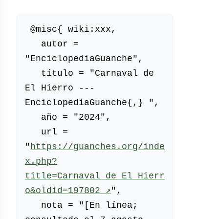
 @misc{ wiki:xxx,

   autor = 
"EnciclopediaGuanche",

   título = "Carnaval de 
El Hierro --- 
EnciclopediaGuanche{,} ",

   año = "2024",

   url = 
"
https://guanches.org/inde
x.php?
title=Carnaval_de_El_Hierr
(enlace 
o&oldid=197802
 ↗
",

externo)
   nota = "[En línea; 