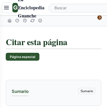
Tabla
G
Enciclopedia
de
Guanche
contenidos
3
colapsada
Citar esta página
Página especial
Sumario
Sumario