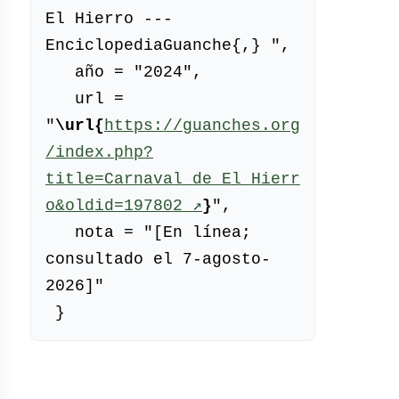
El Hierro --- 
EnciclopediaGuanche{,} ",

   año = "2024",

   url = 
"
\url{
https://guanches.org
/index.php?
title=Carnaval_de_El_Hierr
(enlace 
o&oldid=197802
 ↗
}
",

externo)
   nota = "[En línea; 
consultado el 7-agosto-
2026]"
