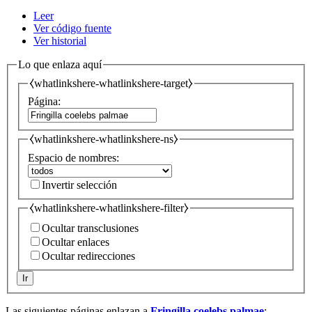
Leer
Ver código fuente
Ver historial
Lo que enlaza aquí
⧼whatlinkshere-whatlinkshere-target⧽
Página:
⧼whatlinkshere-whatlinkshere-ns⧽
Espacio de nombres:
Invertir selección
⧼whatlinkshere-whatlinkshere-filter⧽
Ocultar transclusiones
Ocultar enlaces
Ocultar redirecciones
Ir
Las siguientes páginas enlazan a
Fringilla coelebs palmae
: