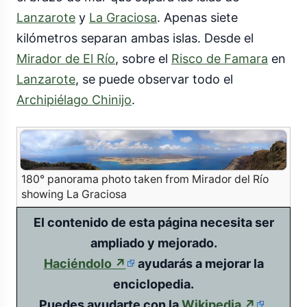
Lanzarote
y
La Graciosa
. Apenas siete
kilómetros separan ambas islas. Desde el
Mirador de El Río
, sobre el
Risco de Famara
en
Lanzarote
, se puede observar todo el
Archipiélago Chinijo
.
180° panorama photo taken from Mirador del Río
showing La Graciosa
El contenido de esta página necesita ser
ampliado y mejorado.
(enlace
Haciéndolo
↗
ayudarás a mejorar la
externo)
enciclopedia.
(enlace
Puedes ayudarte con la
Wikipedia
↗
.