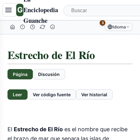
G
Enciclopedia
Guanche
3
Idioma
Estrecho de El Río
Página
Discusión
Leer
Ver código fuente
Ver historial
El
Estrecho de El Río
es el nombre que recibe
el brazo de mar que separa las islas de