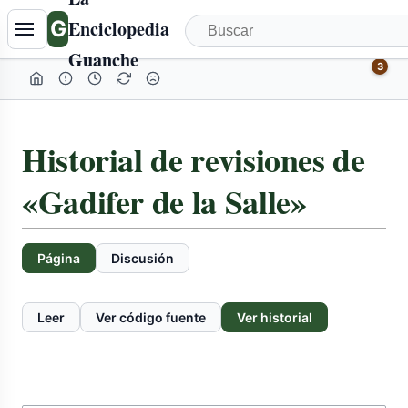
G
Enciclopedia
Guanche
3
Historial de revisiones de
«Gadifer de la Salle»
Página
Discusión
Leer
Ver código fuente
Ver historial