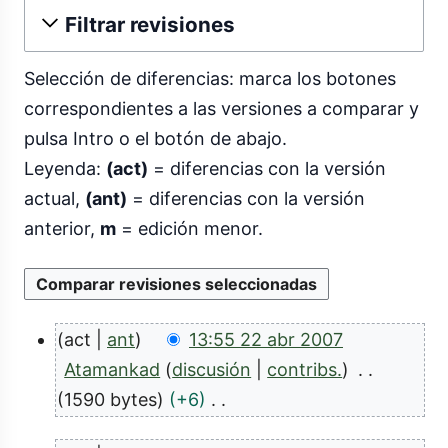
Filtrar revisiones
Selección de diferencias: marca los botones
correspondientes a las versiones a comparar y
pulsa Intro o el botón de abajo.
Leyenda:
(act)
= diferencias con la versión
actual,
(ant)
= diferencias con la versión
anterior,
m
= edición menor.
act
ant
13:55 22 abr 2007
2
Atamankad
discusión
contribs.
2
1590 bytes
+6
S
a