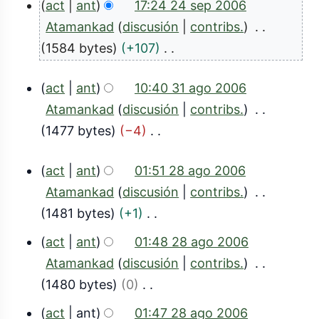
act
ant
17:24 24 sep 2006
i
b
2
Atamankad
discusión
contribs.
n
r
4
1584 bytes
+107
r
2
S
s
e
0
act
ant
10:40 31 ago 2006
i
s
e
3
0
Atamankad
discusión
contribs.
n
u
p
1
1477 bytes
−4
r
7
m
2
S
a
e
e
0
act
ant
01:51 28 ago 2006
i
s
g
n
2
0
Atamankad
discusión
contribs.
n
u
d
o
8
1481 bytes
+1
r
6
m
e
2
S
a
e
e
act
ant
01:48 28 ago 2006
e
0
i
s
g
n
Atamankad
discusión
contribs.
d
0
n
u
d
o
1480 bytes
0
i
r
6
m
e
S
c
2
act
ant
01:47 28 ago 2006