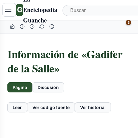
G
Enciclopedia
Guanche
3
Información de «Gadifer
de la Salle»
Página
Discusión
Leer
Ver código fuente
Ver historial