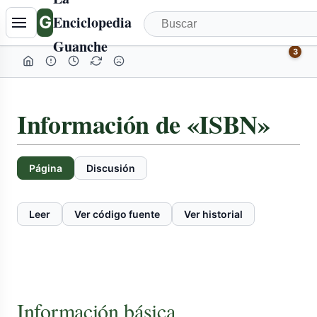
G
Enciclopedia
Guanche
3
Información de «ISBN»
Página
Discusión
Leer
Ver código fuente
Ver historial
Información básica