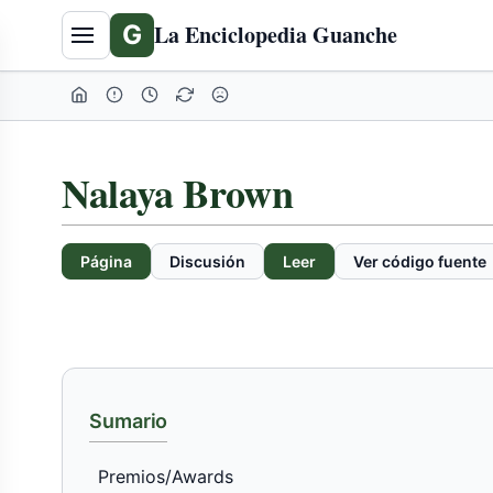
Tabla
G
La Enciclopedia Guanche
de
contenidos
expandida
Nalaya Brown
Página
Discusión
Leer
Ver código fuente
Sumario
Premios/Awards