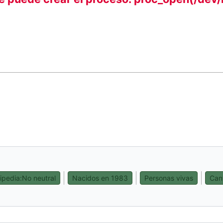
ipedia:No neutral
Nacidos en 1983
Personas vivas
Can