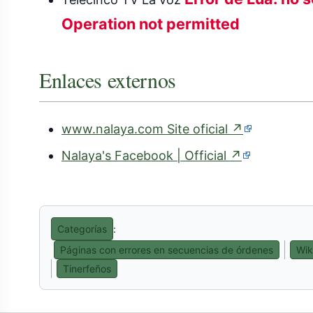
Operation not permitted
Enlaces externos
(enlace
www.nalaya.com Site oficial
↗
externo)
(enlace
Nalaya's Facebook | Official
↗
externo)
Categorías
:
Páginas con errores en secuencias de órdenes
Wik
Tinerfeños