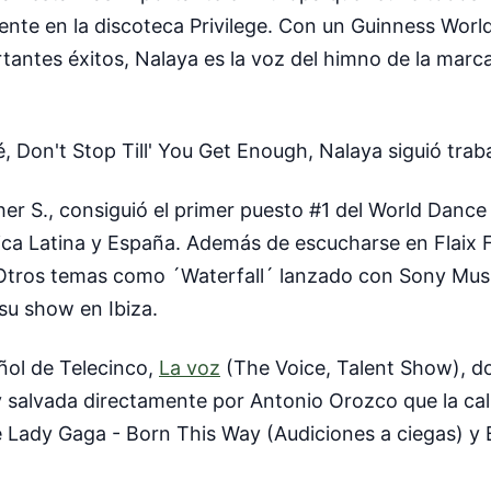
mente en la discoteca Privilege. Con un Guinness Worl
tantes éxitos, Nalaya es la voz del himno de la marca
Don't Stop Till' You Get Enough, Nalaya siguió trab
opher S., consiguió el primer puesto #1 del World Danc
rica Latina y España. Además de escucharse en Flaix
tros temas como ´Waterfall´ lanzado con Sony Music
su show en Ibiza.
ñol de Telecinco,
La voz
(The Voice, Talent Show), do
 salvada directamente por Antonio Orozco que la cali
e Lady Gaga - Born This Way (Audiciones a ciegas) y