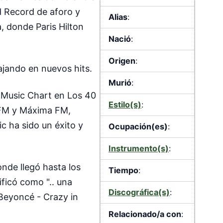
d Record de aforo y
Alias
:
, donde Paris Hilton
Nació
:
Origen
:
ajando en nuevos hits.
Murió
:
e Music Chart en Los 40
Estilo(s)
:
 FM y Máxima FM,
 ha sido un éxito y
Ocupación(es)
:
Instrumento(s)
:
nde llegó hasta los
Tiempo
:
ficó como ".. una
Discográfica(s)
:
 Beyoncé - Crazy in
Relacionado/a con
: