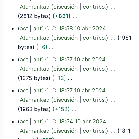
i
b
Atamankad
discusión
contribs.
n
r
2812 bytes
+831
r
S
2
act
ant
18:58 10 abr 2024
e
i
0
Atamankad
discusión
contribs.
1981
s
n
bytes
+6
2
u
r
S
4
m
act
ant
18:57 10 abr 2024
e
i
e
Atamankad
discusión
contribs.
s
n
n
1975 bytes
+12
u
r
d
S
m
act
ant
18:57 10 abr 2024
e
e
i
e
Atamankad
discusión
contribs.
s
e
n
n
1963 bytes
+152
u
d
r
d
S
m
act
ant
18:54 10 abr 2024
i
e
e
i
e
Atamankad
discusión
contribs.
1811
c
s
e
n