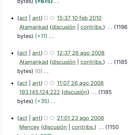
n
bytes
+615
i
u
d
r
d
S
ó
m
i
e
act
ant
15:37 10 feb 2010
e
i
n
e
c
s
1
Atamankad
discusión
contribs.
1196
e
n
n
i
u
0
bytes
+11
d
r
d
ó
m
S
f
i
e
e
n
e
act
ant
12:37 26 ago 2008
i
c
s
e
e
2
n
Atamankad
discusión
contribs.
1185
n
i
u
b
d
d
6
bytes
0
r
ó
m
i
2
e
S
a
e
n
e
act
ant
11:07 26 ago 2008
c
0
e
i
s
g
n
193.145.124.222
discusión
1185
i
1
d
n
u
d
o
bytes
+35
ó
i
r
0
m
e
S
2
n
c
e
e
act
ant
21:01 23 ago 2008
e
i
0
i
s
2
n
Mencey
discusión
contribs.
1150
d
n
0
ó
u