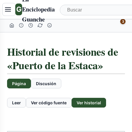
G
Enciclopedia
Guanche
3
Historial de revisiones de
«Puerto de la Estaca»
Página
Discusión
Leer
Ver código fuente
Ver historial