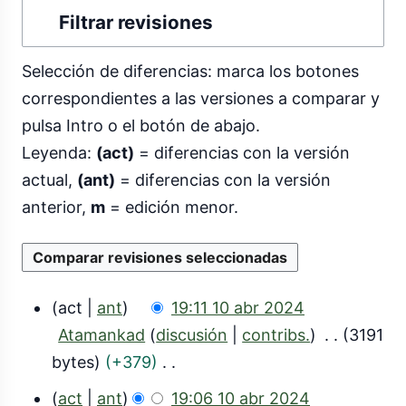
Filtrar revisiones
Selección de diferencias: marca los botones
correspondientes a las versiones a comparar y
pulsa Intro o el botón de abajo.
Leyenda:
(act)
= diferencias con la versión
actual,
(ant)
= diferencias con la versión
anterior,
m
= edición menor.
act
ant
19:11 10 abr 2024
1
Atamankad
discusión
contribs.
3191
0
bytes
+379
S
a
act
ant
19:06 10 abr 2024