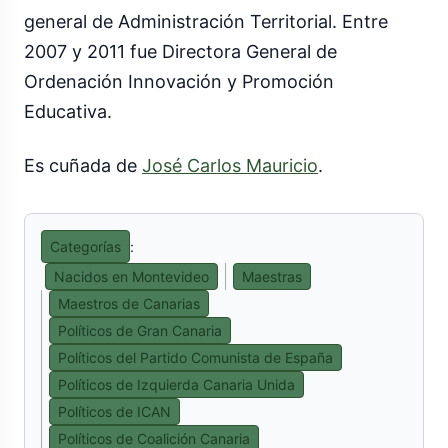
general de Administración Territorial. Entre
2007 y 2011 fue Directora General de
Ordenación Innovación y Promoción
Educativa.
Es cuñada de
José Carlos Mauricio
.
Categorías
:
Nacidos en Montevideo
Maestras
Maestros de Canarias
Políticos de Gran Canaria
Políticos del Partido Comunista de España
Políticos de Izquierda Canaria Unida
Políticos de ICAN
Políticos de Coalición Canaria