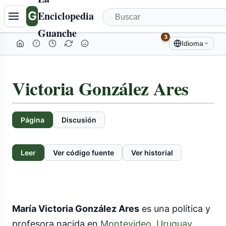
G
Enciclopedia
Guanche
3
Idioma
Victoria González Ares
Página
Discusión
Leer
Ver código fuente
Ver historial
María Victoria González Ares
es una política y
profesora nacida en
Montevideo
,
Uruguay
,