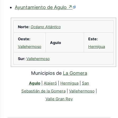
(enlace
Ayuntamiento de Agulo
↗
externo)
Norte:
Océano Atlántico
Oeste:
Este:
Agulo
Vallehermoso
Hermigua
Sur:
Vallehermoso
Municipios de
La Gomera
Agulo
|
Alajeró
|
Hermigua
|
San
Sebastián de la Gomera
|
Vallehermoso
|
Valle Gran Rey