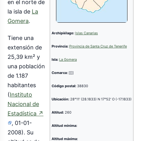
en el norte de
la isla de
La
Gomera
.
Archipiélago:
Islas Canarias
Tiene una
Provincia:
Provincia de Santa Cruz de Tenerife
extensión de
25,39 km² y
Isla:
La Gomera
una población
Comarca:
[[]]
de 1.187
habitantes
Código postal:
38830
(
Instituto
Ubicación:
28°11' (28.1833) N 17°52′ O (-17.1833)
Nacional de
Altitud:
260
Estadística
↗
(enlace
, 01-01-
Altitud mínima:
externo)
2008). Su
Altitud máxima: