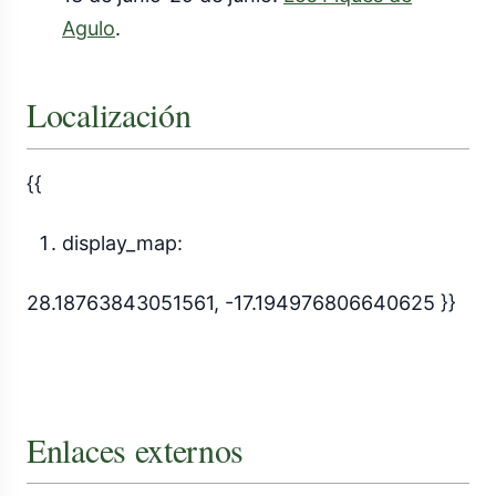
Agulo
.
Localización
{{
display_map:
28.18763843051561, -17.194976806640625 }}
Enlaces externos