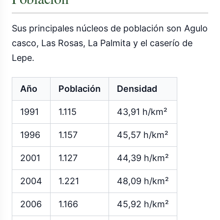
Sus principales núcleos de población son Agulo
casco, Las Rosas, La Palmita y el caserío de
Lepe.
Año
Población
Densidad
1991
1.115
43,91 h/km²
1996
1.157
45,57 h/km²
2001
1.127
44,39 h/km²
2004
1.221
48,09 h/km²
2006
1.166
45,92 h/km²