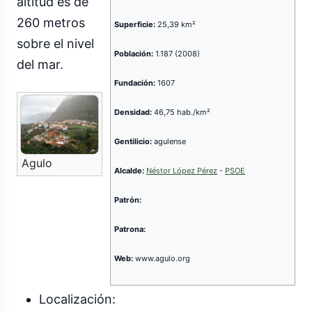
altitud es de
260 metros
Superficie:
25,39 km²
sobre el nivel
Población:
1.187 (2008)
del mar.
Fundación:
1607
Densidad:
46,75 hab./km²
Gentilicio:
agulense
Agulo
Alcalde:
Néstor López Pérez
-
PSOE
Patrón:
Patrona:
Web:
www.agulo.org
Localización: