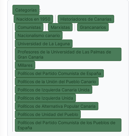
Categorías
:
Nacidos en 1950
Historiadores de Canarias
Comunistas
Marxistas
Grancanarios
Nacionalismo canario
Universidad de La Laguna
Profesores de la Universidad de Las Palmas de
Gran Canaria
Millares
Políticos del Partido Comunista de España
Políticos de la Unión del Pueblo Canario
Políticos de Izquierda Canaria Unida
Políticos de Izquierda Unida
Políticos de Alternativa Popular Canaria
Políticos de Unidad del Pueblo
Políticos del Partido Comunista de los Pueblos de
España