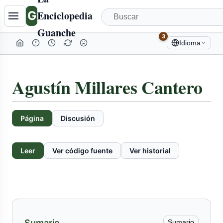
Tabla
G
Enciclopedia
de
Guanche
contenidos
3
Idioma
colapsada
Agustín Millares Cantero
Página
Discusión
Leer
Ver código fuente
Ver historial
Sumario
Sumario