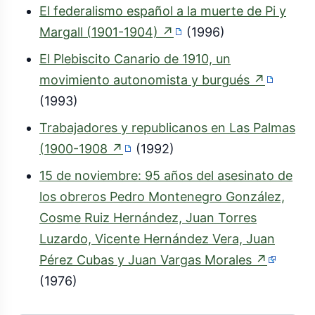
El federalismo español a la muerte de Pi y
(enlace
Margall (1901-1904)
↗
(1996)
externo)
El Plebiscito Canario de 1910, un
(enlace
movimiento autonomista y burgués
↗
externo
(1993)
Trabajadores y republicanos en Las Palmas
(enlace
(1900-1908
↗
(1992)
externo)
15 de noviembre: 95 años del asesinato de
los obreros Pedro Montenegro González,
Cosme Ruiz Hernández, Juan Torres
Luzardo, Vicente Hernández Vera, Juan
(enlace
Pérez Cubas y Juan Vargas Morales
↗
externo
(1976)