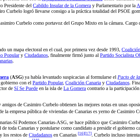
o Presidente del
Cabildo Insular de la Gomera
y Parlamentario por la
A
ro Curbelo logró llevarse consigo a la práctica totalidad del PSOE gom
asimiro Curbelo como portavoz del Grupo Mixto en la cámara. Cargo qu
do un mapa electoral en el cual, por primera vez desde 1993,
Coalició
do Popular
y
Ciudadanos
, finalmente firmó junto al
Partido Socialista 
anarias
.
mera
(
ASG
) ya había levantado suspicacias al formularse el
Pacto de la
 gobierno con el
Partido Popular
,
Coalición Canaria
y
Ciudadanos
. Fin
ector de
Sí Se Puede
en la isla de
La Gomera
contrario a la participaci
 y amigos de Casimiro Curbelo obtienen las mejores notas en unas opos
do de la empresa pública de viviendas de Canarias es yerno de Casimiro
arias-Sí Podemos Canarias-ASG, se hace público que Casimiro Curbelo 
el de toda Canarias y postularse como candidato a presidir el gobierno 
[
16
]
[
17
]
 y los restos de
Ciudadanos
en Canarias
. Curbelo incluso intenta