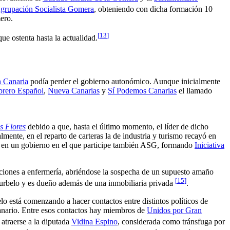
grupación Socialista Gomera
, obteniendo con dicha formación 10
ero.
[
13
]
e ostenta hasta la actualidad.
n Canaria
podía perder el gobierno autonómico. Aunque inicialmente
Obrero Español
,
Nueva Canarias
y
Sí Podemos Canarias
el llamado
s Flores
debido a que, hasta el último momento, el líder de dicho
almente, en el reparto de carteras la de industria y turismo recayó en
ón en un gobierno en el que participe también ASG, formando
Iniciativa
iciones a enfermería, abriéndose la sospecha de un supuesto amaño
[
15
]
 Curbelo y es dueño además de una inmobiliaria privada
.
está comenzando a hacer contactos entre distintos políticos de
canario. Entre esos contactos hay miembros de
Unidos por Gran
 atraerse a la diputada
Vidina Espino
, considerada como tránsfuga por