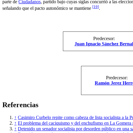
parte de
Ciudadanos
, partido bajo cuyas siglas concurrió a las elecc
[
19
]
señalando que el pacto autonómico se mantiene
.
Predecesor:
Juan Ignacio Sánchez Berna
Predecesor:
Ramón Jerez Herr
Referencias
↑
Casimiro Curbelo repite como cabeza de lista socialista a la P
↑
El problema del caciquismo y del enchufismo en La Gomera 
↑
Detenido un senador socialista por desorden público en una 