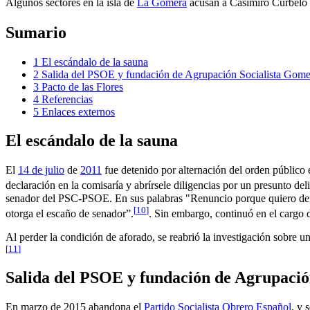
Algunos sectores en la isla de
La Gomera
acusan a Casimiro Curbelo
Sumario
1
El escándalo de la sauna
2
Salida del PSOE y fundación de Agrupación Socialista Gome
3
Pacto de las Flores
4
Referencias
5
Enlaces externos
El escándalo de la sauna
El
14 de julio
de
2011
fue detenido por alternación del orden público 
declaración en la comisaría y abrírsele diligencias por un presunto deli
senador del PSC-PSOE. En sus palabras "Renuncio porque quiero demos
[
10
]
otorga el escaño de senador”.
. Sin embargo, continuó en el cargo 
Al perder la condición de aforado, se reabrió la investigación sobre 
[
11
]
Salida del PSOE y fundación de Agrupació
En marzo de 2015 abandona el
Partido Socialista Obrero Español
, y 