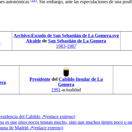
[
18
]
iones autonómicas
. Sin embargo, ante las especulaciones de una pos
Archivo:Escudo de San Sebastián de La Gomera.svg
Alcalde
de
San Sebastián de La Gomera
l
1983
-
1987
Presidente
del
Cabildo Insular de La
era
Gomera
1991
-actualidad
residencia del Cabildo
↗
(enlace externo)
no es que unos pocos tengan mucho, sino que muchos tienen poco o n
sauna de Madrid
↗
(enlace externo)