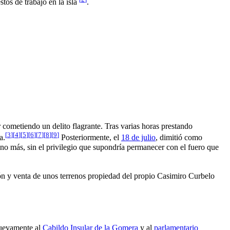
stos de trabajo en la isla
.
 cometiendo un delito flagrante. Tras varias horas prestando
[
3
]
[
4
]
[
5
]
[
6
]
[
7
]
[
8
]
[
9
]
a.
Posteriormente, el
18 de julio
, dimitió como
o más, sin el privilegio que supondría permanecer con el fuero que
ión y venta de unos terrenos propiedad del propio Casimiro Curbelo
uevamente al
Cabildo Insular de la Gomera
y al
parlamentario