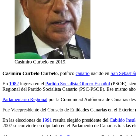
Casimiro Curbelo en 2019.
Casimiro Curbelo Curbelo
, político
canario
nacido en
San Sebastiá
En
1982
ingresa en el
Partido Socialista Obrero Español
(PSOE), siend
Regional del Partido Socialista Canario (PSC-PSOE). Ese mismo año e
Parlamentario Regional
por la Comunidad Autónoma de Canarias de
Fue Vicepresidente del Consejo de Entidades Canarias en el Exterior 
En las elecciones de
1991
resulta elegido presidente del
Cabildo Insu
2007 se convierte en diputado en el Parlamento de Canarias tras las 