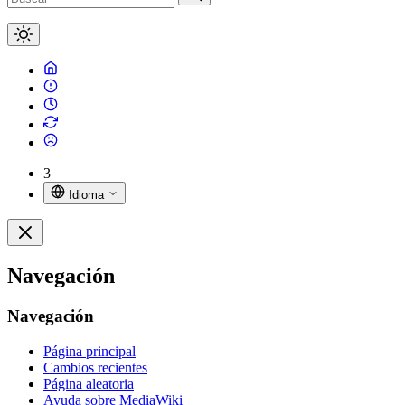
3
Idioma
Navegación
Navegación
Página principal
Cambios recientes
Página aleatoria
Ayuda sobre MediaWiki