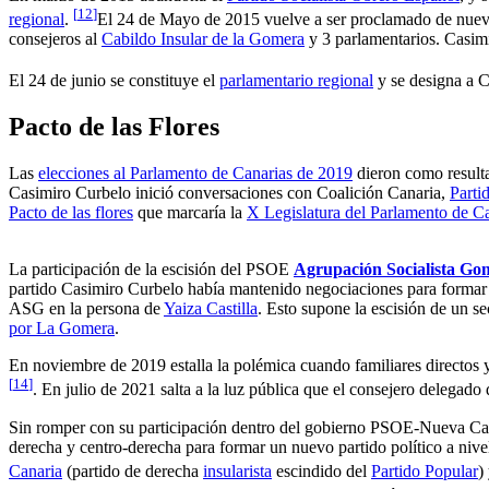
[
12
]
regional
.
El 24 de Mayo de 2015 vuelve a ser proclamado de nuev
consejeros al
Cabildo Insular de la Gomera
y 3 parlamentarios. Casimi
El 24 de junio se constituye el
parlamentario regional
y se designa a C
Pacto de las Flores
Las
elecciones al Parlamento de Canarias de 2019
dieron como resulta
Casimiro Curbelo inició conversaciones con Coalición Canaria,
Parti
Pacto de las flores
que marcaría la
X Legislatura del Parlamento de C
La participación de la escisión del PSOE
Agrupación Socialista Go
partido
Casimiro Curbelo
había mantenido negociaciones para formar
ASG en la persona de
Yaiza Castilla
. Esto supone la escisión de un s
por La Gomera
.
En noviembre de 2019 estalla la polémica cuando familiares directos
[
14
]
. En julio de 2021 salta a la luz pública que el consejero delega
Sin romper con su participación dentro del gobierno PSOE-Nueva Can
derecha y centro-derecha para formar un nuevo partido político a niv
Canaria
(partido de derecha
insularista
escindido del
Partido Popular
)