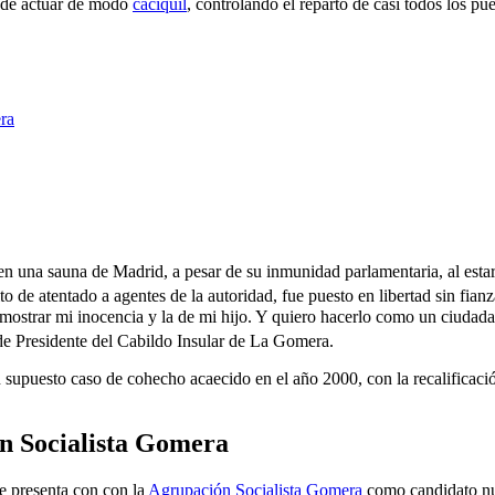
 de actuar de modo
caciquil
, controlando el reparto de casi todos los pue
ra
en una sauna de Madrid, a pesar de su inmunidad parlamentaria, al estar
to de atentado a agentes de la autoridad, fue puesto en libertad sin fianz
trar mi inocencia y la de mi hijo. Y quiero hacerlo como un ciudadan
de Presidente del Cabildo Insular de La Gomera.
un supuesto caso de cohecho acaecido en el año 2000, con la recalificac
n Socialista Gomera
se presenta con con la
Agrupación Socialista Gomera
como candidato n