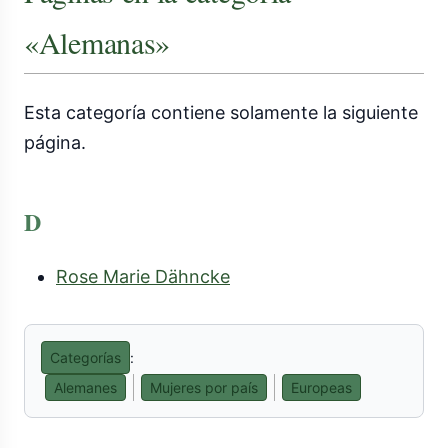
«Alemanas»
Esta categoría contiene solamente la siguiente
página.
D
Rose Marie Dähncke
Categorías
:
Alemanes
Mujeres por país
Europeas