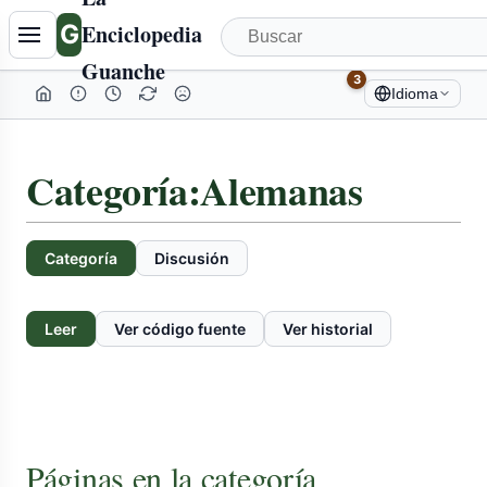
G
Enciclopedia
Guanche
3
Idioma
Categoría
:
Alemanas
Categoría
Discusión
Leer
Ver código fuente
Ver historial
Páginas en la categoría