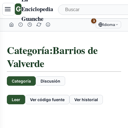
G
Enciclopedia
Guanche
3
Idioma
Categoría
:
Barrios de
Valverde
Categoría
Discusión
Leer
Ver código fuente
Ver historial