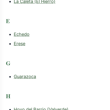
La Caleta (El Hierro)
E
Echedo
Erese
G
Guarazoca
H
Hoyo del Barrio (Valverde)