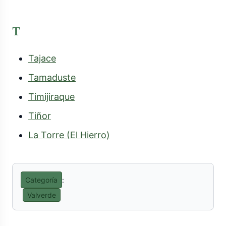
T
Tajace
Tamaduste
Timijiraque
Tiñor
La Torre (El Hierro)
Categoría
:
Valverde