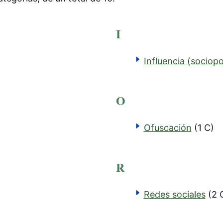
I
Influencia (sociopol
O
Ofuscación
(1 C)
R
Redes sociales
(2 