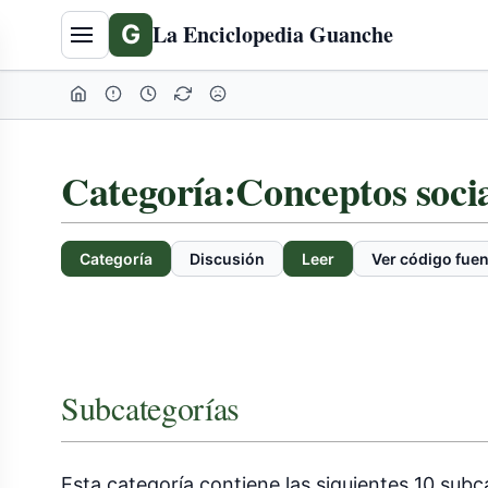
G
La Enciclopedia Guanche
Categoría
:
Conceptos soci
Categoría
Discusión
Leer
Ver código fuen
Subcategorías
Esta categoría contiene las siguientes 10 subca