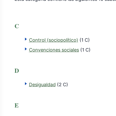
C
Control (sociopolítico)
(1 C)
Convenciones sociales
(1 C)
D
Desigualdad
(2 C)
E