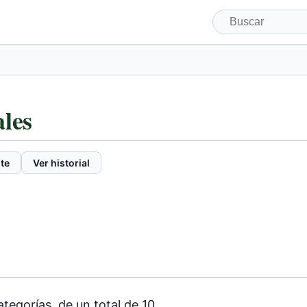
ales
te
Ver historial
tegorías, de un total de 10.