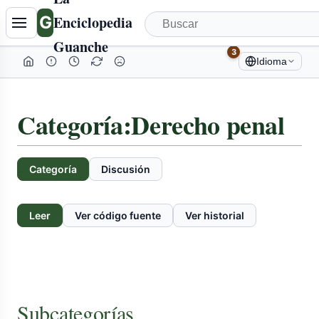
G
Enciclopedia
Guanche
3
Idioma
Categoría
:
Derecho penal
Categoría
Discusión
Leer
Ver código fuente
Ver historial
Subcategorías