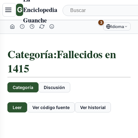
G
Enciclopedia
Guanche
3
Idioma
Categoría
:
Fallecidos en
1415
Categoría
Discusión
Leer
Ver código fuente
Ver historial