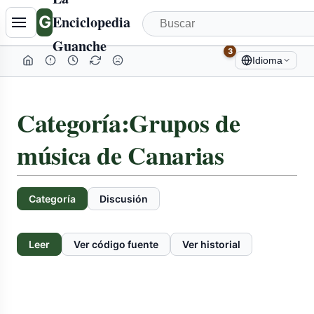
G
Enciclopedia
Guanche
3
Idioma
Categoría
:
Grupos de
música de Canarias
Categoría
Discusión
Leer
Ver código fuente
Ver historial