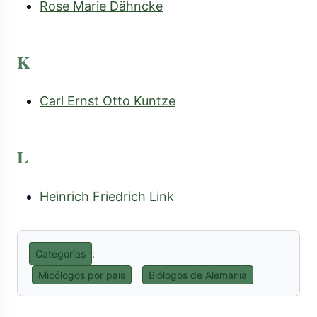
Rose Marie Dähncke
K
Carl Ernst Otto Kuntze
L
Heinrich Friedrich Link
Categorías
:
Micólogos por país
Biólogos de Alemania