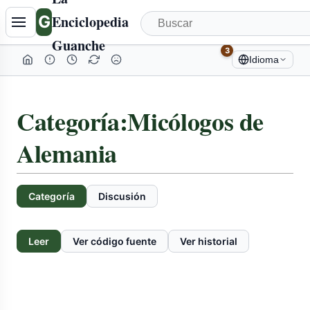
G
Enciclopedia
Guanche
3
Idioma
Categoría
:
Micólogos de
Alemania
Categoría
Discusión
Leer
Ver código fuente
Ver historial