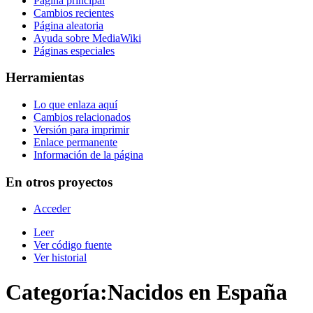
Página principal
Cambios recientes
Página aleatoria
Ayuda sobre MediaWiki
Páginas especiales
Herramientas
Lo que enlaza aquí
Cambios relacionados
Versión para imprimir
Enlace permanente
Información de la página
En otros proyectos
Acceder
Leer
Ver código fuente
Ver historial
Categoría
:
Nacidos en España