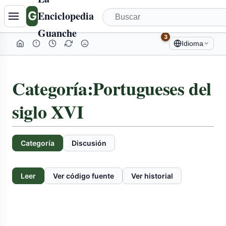
G
Enciclopedia
Guanche
3
Idioma
Categoría
:
Portugueses del
siglo XVI
Categoría
Discusión
Leer
Ver código fuente
Ver historial