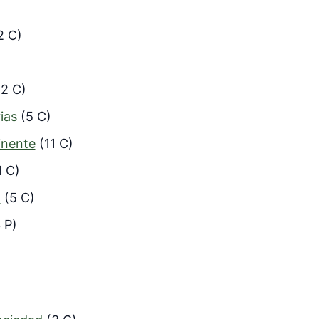
2 C)
(2 C)
ias
(5 C)
inente
(11 C)
1 C)
n
(5 C)
 P)