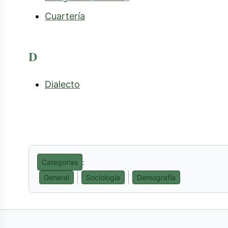
Cuartería
D
Dialecto
Categorías
:
General
Sociología
Demografía