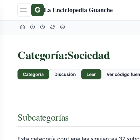
G
La Enciclopedia Guanche
Categoría
:
Sociedad
Categoría
Discusión
Leer
Ver código fuen
Subcategorías
Esta categoría contiene las siguientes 37 subca