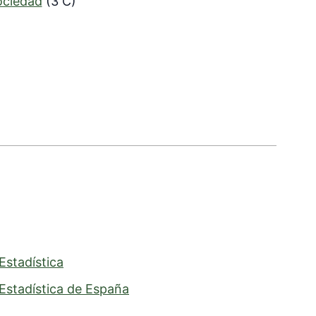
ociedad
(3 C)
Estadística
 Estadística de España