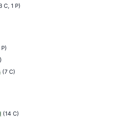
3 C, 1 P)
 P)
)
s
(7 C)
d
(14 C)