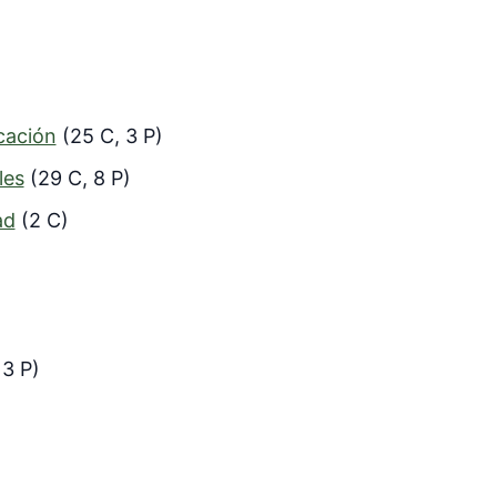
cación
(25 C, 3 P)
les
(29 C, 8 P)
ad
(2 C)
 3 P)