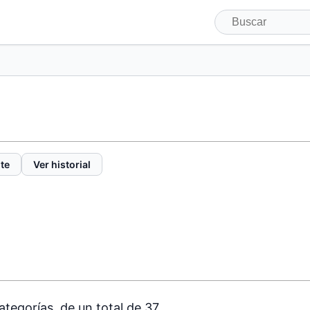
te
Ver historial
tegorías, de un total de 37.