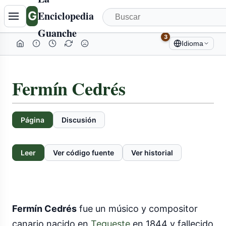
G
Enciclopedia
Guanche
3
Idioma
Fermín Cedrés
Página
Discusión
Leer
Ver código fuente
Ver historial
Fermín Cedrés
fue un músico y compositor
canario nacido en
Tegueste
en 1844 y fallecido