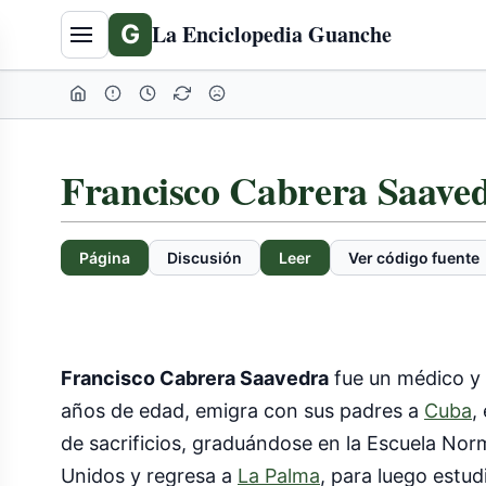
G
La Enciclopedia Guanche
Francisco Cabrera Saave
Página
Discusión
Leer
Ver código fuente
Francisco Cabrera Saavedra
fue un médico y
años de edad, emigra con sus padres a
Cuba
,
de sacrificios, graduándose en la Escuela No
Unidos y regresa a
La Palma
, para luego estu