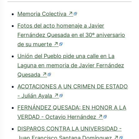
(enlace
Memoria Colectiva
↗
externo)
Fotos del acto homenaje a Javier
Fernández Quesada en el 30º aniversario
(enlace
de su muerte
↗
externo)
Unión del Pueblo pide una calle en La
Laguna en memoria de Javier Fernández
(enlace
Quesada
↗
externo)
ACOTACIONES A UN CRIMEN DE ESTADO
(enlace
- Julián Ayala
↗
externo)
FERNÁNDEZ QUESADA: EN HONOR A LA
(enlace
VERDAD - Octavio Hernández
↗
externo)
DISPAROS CONTRA LA UNIVERSIDAD -
(enlace
Juan Francisco Santana Domínguez
↗