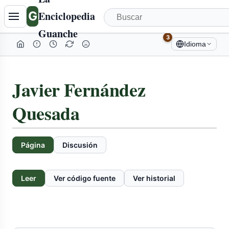
Tabla
G
Enciclopedia
de
Guanche
contenidos
3
Idioma
colapsada
Javier Fernández
Quesada
Página
Discusión
Leer
Ver código fuente
Ver historial