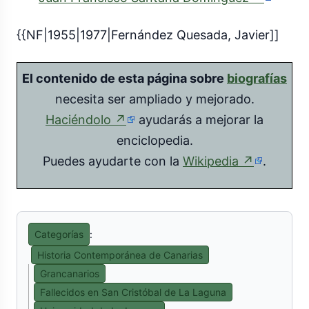
externo
{{NF|1955|1977|Fernández Quesada, Javier]]
El contenido de esta página sobre
biografías
necesita ser ampliado y mejorado.
(enlace
Haciéndolo
↗
ayudarás a mejorar la
externo)
enciclopedia.
(enlace
Puedes ayudarte con la
Wikipedia
↗
.
externo)
Categorías
:
Historia Contemporánea de Canarias
Grancanarios
Fallecidos en San Cristóbal de La Laguna