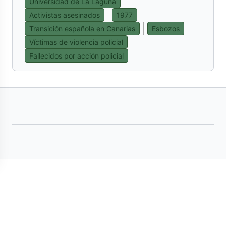
Universidad de La Laguna
Activistas asesinados
1977
Transición española en Canarias
Esbozos
Víctimas de violencia policial
Fallecidos por acción policial