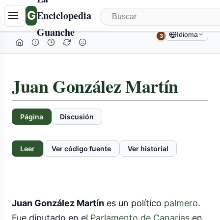
G
Enciclopedia
Guanche
Idioma
3
Juan González Martín
Página
Discusión
Leer
Ver código fuente
Ver historial
Juan González Martín
es un político
palmero
.
Fue diputado en el
Parlamento de Canarias
en