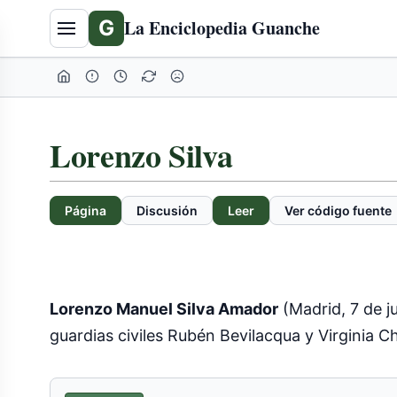
G
La Enciclopedia Guanche
Lorenzo Silva
Página
Discusión
Leer
Ver código fuente
Lorenzo Manuel Silva Amador
(Madrid, 7 de j
guardias civiles Rubén Bevilacqua y Virginia C