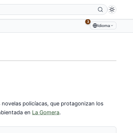
3
Idioma
 novelas policíacas, que protagonizan los
mbientada en
La Gomera
.