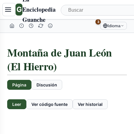
G
Enciclopedia
Guanche
3
Idioma
Montaña de Juan León
(El Hierro)
Página
Discusión
Leer
Ver código fuente
Ver historial