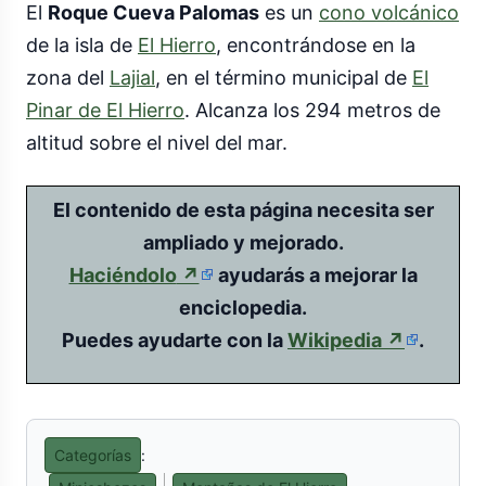
El
Roque Cueva Palomas
es un
cono volcánico
de la isla de
El Hierro
, encontrándose en la
zona del
Lajial
, en el término municipal de
El
Pinar de El Hierro
. Alcanza los 294 metros de
altitud sobre el nivel del mar.
El contenido de esta página necesita ser
ampliado y mejorado.
(enlace
Haciéndolo
↗
ayudarás a mejorar la
externo)
enciclopedia.
(enlace
Puedes ayudarte con la
Wikipedia
↗
.
externo)
Categorías
: