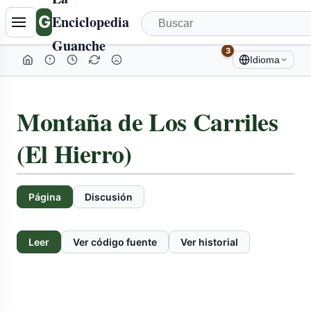
G
Enciclopedia
Guanche
3
Idioma
Montaña de Los Carriles
(El Hierro)
Página
Discusión
Leer
Ver código fuente
Ver historial