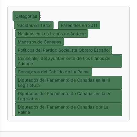
Categorías
:
Nacidos en 1943
Fallecidos en 2011
Nacidos en Los Llanos de Aridane
Maestros de Canarias
Políticos del Partido Socialista Obrero Español
Concejales del ayuntamiento de Los Llanos de
Aridane
Consejeros del Cabildo de La Palma
Diputados del Parlamento de Canarias en la III
Legislatura
Diputados del Parlamento de Canarias en la IV
Legislatura
Diputados del Parlamento de Canarias por La
Palma