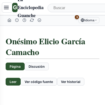
G
Enciclopedia
Guanche
3
Idioma
Onésimo Elicio García
Camacho
Página
Discusión
Leer
Ver código fuente
Ver historial