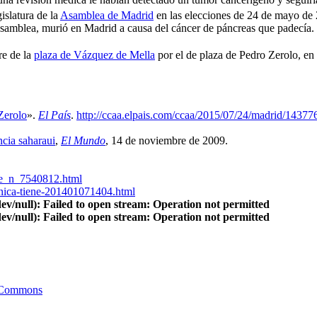
islatura de la
Asamblea de Madrid
en las elecciones de 24 de mayo de 
a Asamblea, murió en Madrid a causa del cáncer de páncreas que padecía.
re de la
plaza de Vázquez de Mella
por el de plaza de Pedro Zerolo, en
Zerolo
».
El País
.
http://ccaa.elpais.com/ccaa/2015/07/24/madrid/143
ncia saharaui
,
El Mundo
, 14 de noviembre de 2009.
rte_n_7540812.html
nica-tiene-201401071404.html
ev/null): Failed to open stream: Operation not permitted
ev/null): Failed to open stream: Operation not permitted
Commons