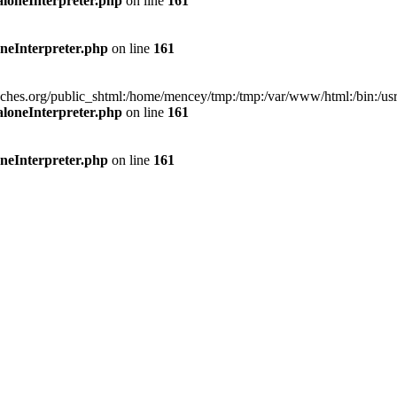
aloneInterpreter.php
on line
161
neInterpreter.php
on line
161
org/public_shtml:/home/mencey/tmp:/tmp:/var/www/html:/bin:/usr/bin:
aloneInterpreter.php
on line
161
neInterpreter.php
on line
161