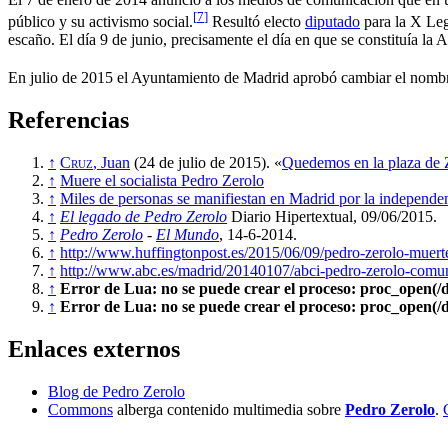
[
7
]
público y su activismo social.
Resultó electo
diputado
para la X Leg
escaño. El día 9 de junio, precisamente el día en que se constituía l
En julio de 2015 el Ayuntamiento de Madrid aprobó cambiar el nomb
Referencias
↑
Cruz
, Juan
(24 de julio de 2015). «
Quedemos en la plaza de 
↑
Muere el socialista Pedro Zerolo
↑
Miles de personas se manifiestan en Madrid por la independe
↑
El legado de Pedro Zerolo
Diario Hipertextual, 09/06/2015.
↑
Pedro Zerolo
-
El Mundo
, 14-6-2014.
↑
http://www.huffingtonpost.es/2015/06/09/pedro-zerolo-mue
↑
http://www.abc.es/madrid/20140107/abci-pedro-zerolo-comu
↑
Error de Lua: no se puede crear el proceso: proc_open(/d
↑
Error de Lua: no se puede crear el proceso: proc_open(/d
Enlaces externos
Blog de Pedro Zerolo
Commons
alberga contenido multimedia sobre
Pedro Zerolo
.