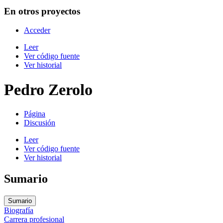
En otros proyectos
Acceder
Leer
Ver código fuente
Ver historial
Pedro Zerolo
Página
Discusión
Leer
Ver código fuente
Ver historial
Sumario
Sumario
Biografía
Carrera profesional