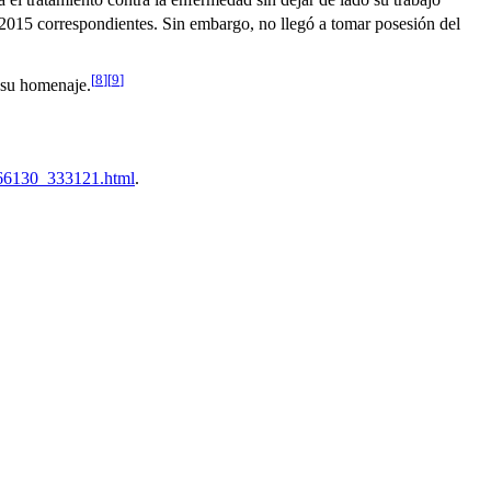
2015 correspondientes. Sin embargo, no llegó a tomar posesión del
[
8
]
[
9
]
 su homenaje.
7766130_333121.html
.