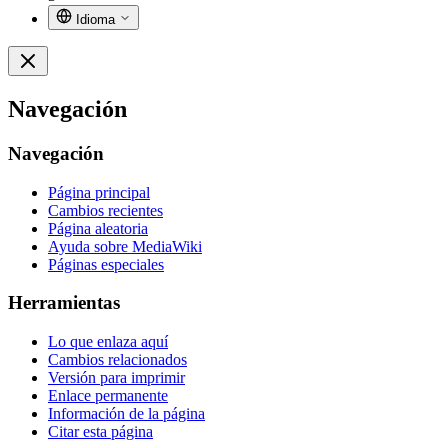
Idioma
Navegación
Navegación
Página principal
Cambios recientes
Página aleatoria
Ayuda sobre MediaWiki
Páginas especiales
Herramientas
Lo que enlaza aquí
Cambios relacionados
Versión para imprimir
Enlace permanente
Información de la página
Citar esta página