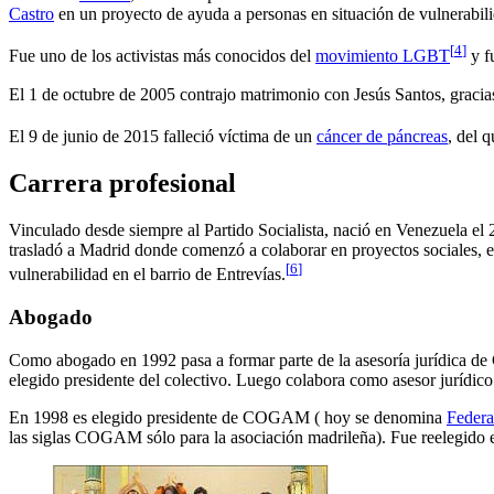
Castro
en un proyecto de ayuda a personas en situación de vulnerabil
[
4
]
Fue uno de los activistas más conocidos del
movimiento LGBT
y f
El 1 de octubre de 2005 contrajo matrimonio con Jesús Santos, gracias
El 9 de junio de 2015 falleció víctima de un
cáncer de páncreas
, del 
Carrera profesional
Vinculado desde siempre al Partido Socialista, nació en Venezuela el 2
trasladó a Madrid donde comenzó a colaborar en proyectos sociales, en
[
6
]
vulnerabilidad en el barrio de Entrevías.
Abogado
Como abogado en 1992 pasa a formar parte de la asesoría jurídica 
elegido presidente del colectivo. Luego colabora como asesor jurídico
En 1998 es elegido presidente de COGAM ( hoy se denomina
Federa
las siglas COGAM sólo para la asociación madrileña). Fue reelegido 