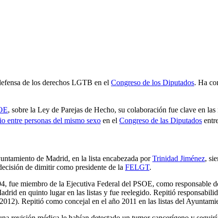
defensa de los derechos LGTB en el
Congreso de los Diputados
. Ha co
OE
, sobre la Ley de Parejas de Hecho, su colaboración fue clave en las 
o entre personas del mismo sexo
en el
Congreso de las Diputados
entre
Ayuntamiento de Madrid, en la lista encabezada por
Trinidad Jiménez
, si
 decisión de dimitir como presidente de la
FELGT
.
04, fue miembro de la Ejecutiva Federal del PSOE, como responsable d
id en quinto lugar en las listas y fue reelegido. Repitió responsabilid
012). Repitió como concejal en el año 2011 en las listas del Ayuntami
a revisión médica le habían detectado un tumor cancerígeno y seguiría e