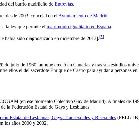
idad del barrio madrileño de
Entrevías
.
ue, desde 2003, concejal en el
Ayuntamiento de Madrid
.
 a la ley que permite el
matrimonio igualitario en España
.
[
5
]
que había sido diagnosticado en diciembre de 2013].
0 de julio de 1960, aunque creció en Canarias y tras sus estudios univer
tre ellos el del sacerdote Enrique de Castro para ayudar a personas en 
de COGAM (en ese momento Colectivo Gay de Madrid). A finales de 199
 de la Federación Estatal de Gays y Lesbianas.
ción Estatal de Lesbianas, Gays, Transexuales y Bisexuales
(FELGTB),
en los años 2000 y 2002.