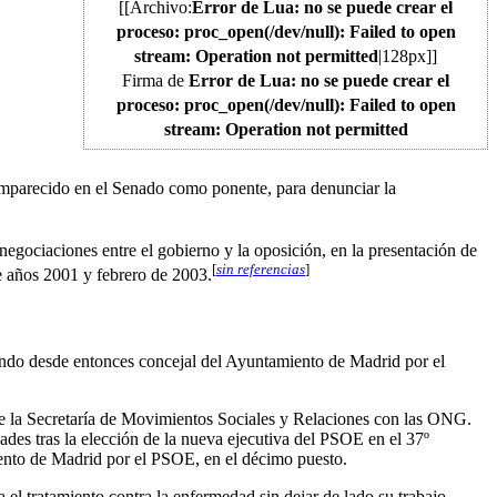
[[Archivo:
Error de Lua: no se puede crear el
proceso: proc_open(/dev/null): Failed to open
stream: Operation not permitted
|128px]]
Firma de
Error de Lua: no se puede crear el
proceso: proc_open(/dev/null): Failed to open
stream: Operation not permitted
mparecido en el Senado como ponente, para denunciar la
negociaciones entre el gobierno y la oposición, en la presentación de
[
sin referencias
]
 años 2001 y febrero de 2003.
endo desde entonces concejal del Ayuntamiento de Madrid por el
e la Secretaría de Movimientos Sociales y Relaciones con las ONG.
ades tras la elección de la nueva ejecutiva del PSOE en el 37º
ento de Madrid por el PSOE, en el décimo puesto.
l tratamiento contra la enfermedad sin dejar de lado su trabajo