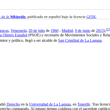
a de la
Wikipedia
, publicada en español bajo la licencia
GFDL
.
[
2
]
racas
,
Venezuela
;
20 de julio
de
1960
-
Madrid
,
9 de junio
de
2015
),
sta Obrero Español
(PSOE) y secretario de Movimientos Sociales y Rela
pintor y político, llegó a ser alcalde de
San Cristóbal de La Laguna
.
tudió
Derecho
en la
Universidad de La Laguna
, en
Tenerife
. Tras licenc
l derecho comparado. Al mismo tiempo colabora con el sacerdote católic