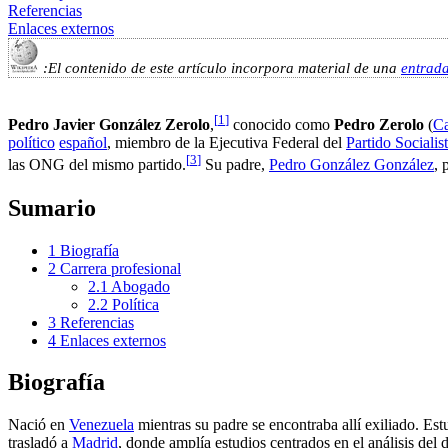
Referencias
Enlaces externos
:El contenido de este artículo incorpora material de una
entrad
[
1
]
Pedro Javier González Zerolo
,
conocido como
Pedro Zerolo
(
Ca
político
español
, miembro de la Ejecutiva Federal del
Partido Sociali
[
3
]
las ONG del mismo partido.
Su padre,
Pedro González González
, 
Sumario
1
Biografía
2
Carrera profesional
2.1
Abogado
2.2
Política
3
Referencias
4
Enlaces externos
Biografía
Nació en
Venezuela
mientras su padre se encontraba allí exiliado. Es
trasladó a
Madrid
, donde amplía estudios centrados en el análisis de