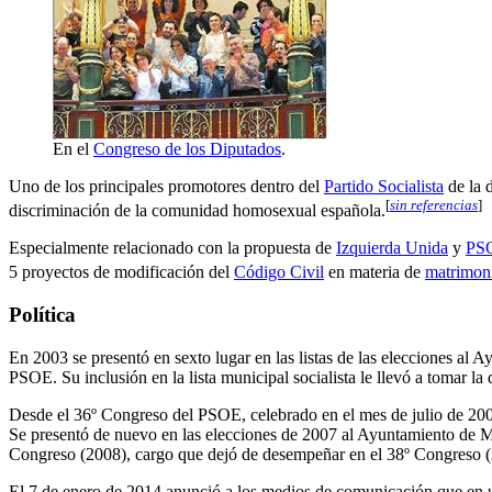
En el
Congreso de los Diputados
.
Uno de los principales promotores dentro del
Partido Socialista
de la 
[
sin referencias
]
discriminación de la comunidad homosexual española.
Especialmente relacionado con la propuesta de
Izquierda Unida
y
PS
5 proyectos de modificación del
Código Civil
en materia de
matrimoni
Política
En 2003 se presentó en sexto lugar en las listas de las elecciones al 
PSOE. Su inclusión en la lista municipal socialista le llevó a tomar la
Desde el 36º Congreso del PSOE, celebrado en el mes de julio de 20
Se presentó de nuevo en las elecciones de 2007 al Ayuntamiento de Madr
Congreso (2008), cargo que dejó de desempeñar en el 38º Congreso (2
El 7 de enero de 2014 anunció a los medios de comunicación que en un