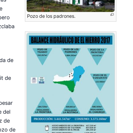
e
Pozo de los padrones.
pero
zclaba
nda de
it de
 pesar
e del
z de
ozo de