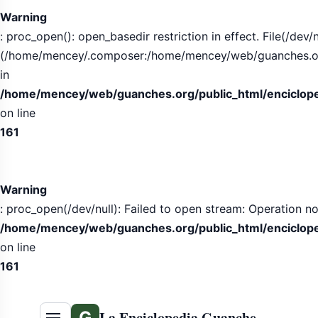
Warning
: proc_open(): open_basedir restriction in effect. File(/dev/n
(/home/mencey/.composer:/home/mencey/web/guanches.org/
in
/home/mencey/web/guanches.org/public_html/encicloped
on line
161
Warning
: proc_open(/dev/null): Failed to open stream: Operation no
/home/mencey/web/guanches.org/public_html/encicloped
on line
161
G
La Enciclopedia Guanche