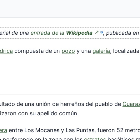
(enlace
erial de una
entrada de la
Wikipedia
↗
, publicada en
externo)
drica
compuesta de un
pozo
y una
galería
, localizada
ultado de una unión de herreños del pueblo de
Guara
tizaron con su apellido común.
era
entre Los Mocanes y Las Puntas, fueron 52 metr
n perforando en la zona con los
estratos
basálticos 