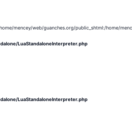
e/mencey/web/guanches.org/public_shtml:/home/mencey/tmp
dalone/LuaStandaloneInterpreter.php
dalone/LuaStandaloneInterpreter.php