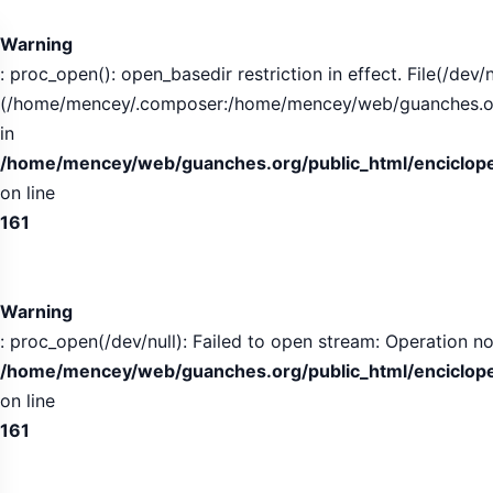
Tabla
de
Warning
contenidos
: proc_open(): open_basedir restriction in effect. File(/dev/n
expandida
(/home/mencey/.composer:/home/mencey/web/guanches.org/
in
/home/mencey/web/guanches.org/public_html/encicloped
on line
161
Warning
: proc_open(/dev/null): Failed to open stream: Operation no
/home/mencey/web/guanches.org/public_html/encicloped
on line
161