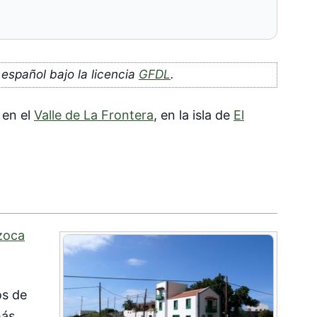
 español bajo la licencia
GFDL
.
 en el
Valle de La Frontera
, en la isla de
El
zoca
os de
más