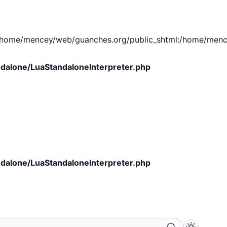
e/mencey/web/guanches.org/public_shtml:/home/mencey/tmp
dalone/LuaStandaloneInterpreter.php
dalone/LuaStandaloneInterpreter.php