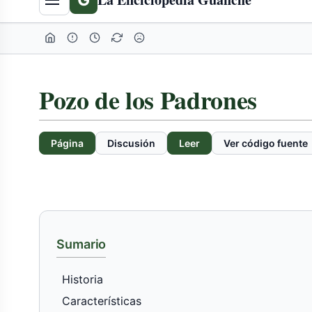
Pozo de los Padrones
Página
Discusión
Leer
Ver código fuente
Sumario
Historia
Características