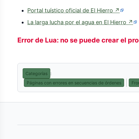
(enlace
Portal tuístico oficial de El Hierro
↗
extern
(e
La larga lucha por el agua en El Hierro
↗
ex
Error de Lua: no se puede crear el pr
Categorías
:
Páginas con errores en secuencias de órdenes
Fro