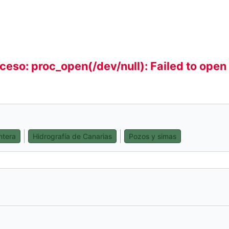
o)
nlace
terno)
oceso: proc_open(/dev/null): Failed to ope
ntera
Hidrografía de Canarias
Pozos y simas