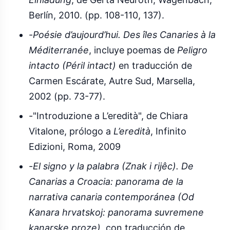
Berlín, 2010. (pp. 108-110, 137).
-
Poésie d’aujourd’hui. Des îles Canaries à la
Méditerranée
, incluye poemas de
Peligro
intacto (Péril intact)
en traducción de
Carmen Escárate, Autre Sud, Marsella,
2002 (pp. 73-77).
-"Introduzione a L’eredità", de Chiara
Vitalone, prólogo a
L’eredità
, Infinito
Edizioni, Roma, 2009
-
El signo y la palabra (Znak i rijêc). De
Canarias a Croacia: panorama de la
narrativa canaria contemporánea (Od
Kanara hrvatskoj: panorama suvremene
kanarske proze)
, con traducción de