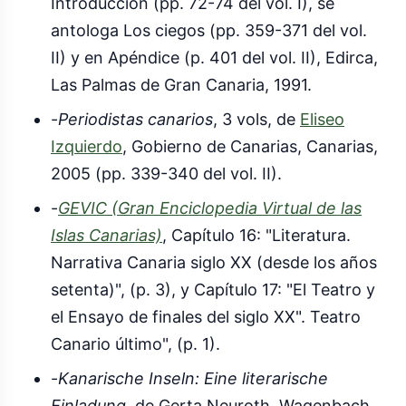
Introducción (pp. 72-74 del vol. I), se
antologa Los ciegos (pp. 359-371 del vol.
II) y en Apéndice (p. 401 del vol. II), Edirca,
Las Palmas de Gran Canaria, 1991.
-
Periodistas canarios
, 3 vols, de
Eliseo
Izquierdo
, Gobierno de Canarias, Canarias,
2005 (pp. 339-340 del vol. II).
-
GEVIC (Gran Enciclopedia Virtual de las
Islas Canarias)
, Capítulo 16: "Literatura.
Narrativa Canaria siglo XX (desde los años
setenta)", (p. 3), y Capítulo 17: "El Teatro y
el Ensayo de finales del siglo XX". Teatro
Canario último", (p. 1).
-
Kanarische Inseln: Eine literarische
Einladung
, de Gerta Neuroth, Wagenbach,