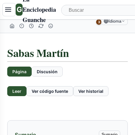
G
Enciclopedia
Guanche
Idioma
3
Sabas Martín
Página
Discusión
Leer
Ver código fuente
Ver historial
Sumario
Sumario