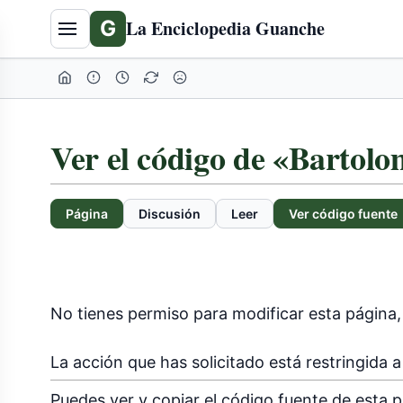
G
La Enciclopedia Guanche
Ver el código de «Bartol
Página
Discusión
Leer
Ver código fuente
No tienes permiso para modificar esta página, 
La acción que has solicitado está restringida a
Puedes ver y copiar el código fuente de esta p