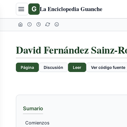
Tabla
G
La Enciclopedia Guanche
de
contenidos
expandida
David Fernández Sainz-R
Página
Discusión
Leer
Ver código fuente
Sumario
Comienzos